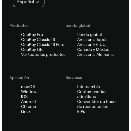
Español
Productos
tienda global
OneKey Pro
tienda global
OneKey Classic 1S
Amazonia Japón
OneKey Classic 1S Pure
Amazon EE. UU.,
OneKey Lite
Canadá y México
Ver todos los productos
Amazonia Alemania
Aplicación
Servicios
macOS
Intercambia
Windows
Criptomonedas
iOS
admitidas
Android
Convertidor de frases
Chrome
de recuperación
Linux
EIPs