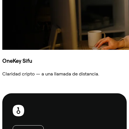
OneKey Sifu
Claridad cripto — a una llamada de distancia.
Preguntar a Sifu
Pie
de
página