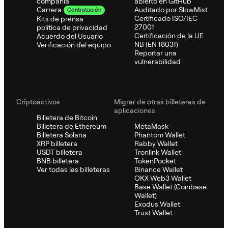
compañía
abierto en GitHub
Auditado por SlowMist
Carrera
Contratación
Certificado ISO/IEC
Kits de prensa
27001
política de privacidad
Certificación de la UE
Acuerdo del Usuario
NB (EN 18031)
Verificación del equipo
Reportar una
vulnerabilidad
Criptoactivos
Migrar de otras billeteras de
aplicaciones
Billetera de Bitcoin
Billetera de Ethereum
MetaMask
Billetera Solana
Phantom Wallet
XRP billetera
Rabby Wallet
USDT billetera
Tronlink Wallet
BNB billetera
TokenPocket
Ver todas las billeteras
Binance Wallet
OKX Web3 Wallet
Base Wallet (Coinbase
Wallet)
Exodus Wallet
Trust Wallet