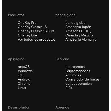
Productos
tienda global
OneKey Pro
tienda global
OneKey Classic 1S
Amazonia Japón
OneKey Classic 1S Pure
Amazon EE. UU.,
OneKey Lite
Canadá y México
Ver todos los productos
Amazonia Alemania
Aplicación
Servicios
macOS
Intercambia
Windows
Criptomonedas
iOS
admitidas
Android
Convertidor de frases
Chrome
de recuperación
Linux
EIPs
Desarrollador
Aprender