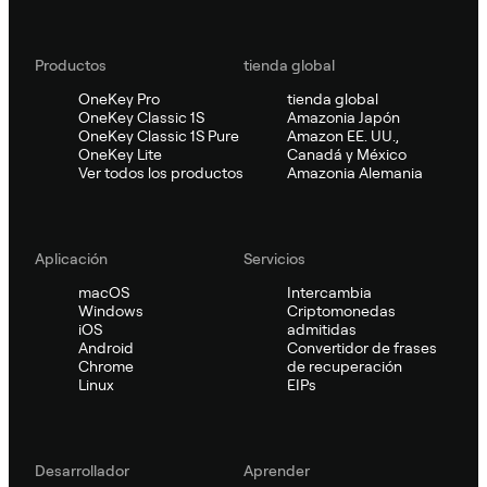
Productos
tienda global
OneKey Pro
tienda global
OneKey Classic 1S
Amazonia Japón
OneKey Classic 1S Pure
Amazon EE. UU.,
OneKey Lite
Canadá y México
Ver todos los productos
Amazonia Alemania
Aplicación
Servicios
macOS
Intercambia
Windows
Criptomonedas
iOS
admitidas
Android
Convertidor de frases
Chrome
de recuperación
Linux
EIPs
Desarrollador
Aprender