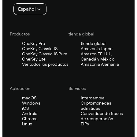
página
Español
Productos
tienda global
OneKey Pro
tienda global
OneKey Classic 1S
Amazonia Japón
OneKey Classic 1S Pure
Amazon EE. UU.,
OneKey Lite
Canadá y México
Ver todos los productos
Amazonia Alemania
Aplicación
Servicios
macOS
Intercambia
Windows
Criptomonedas
iOS
admitidas
Android
Convertidor de frases
Chrome
de recuperación
Linux
EIPs