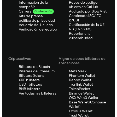
Información de la
Repos de código
compañía
abierto en GitHub
Auditado por SlowMist
Carrera
Contratación
Certificado ISO/IEC
Kits de prensa
27001
política de privacidad
Certificación de la UE
Acuerdo del Usuario
NB (EN 18031)
Verificación del equipo
Reportar una
vulnerabilidad
Criptoactivos
Migrar de otras billeteras de
aplicaciones
Billetera de Bitcoin
Billetera de Ethereum
MetaMask
Billetera Solana
Phantom Wallet
XRP billetera
Rabby Wallet
USDT billetera
Tronlink Wallet
BNB billetera
TokenPocket
Ver todas las billeteras
Binance Wallet
OKX Web3 Wallet
Base Wallet (Coinbase
Wallet)
Exodus Wallet
Trust Wallet