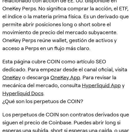
relacionado con acción de EE. UU. disponible en
OneKey Perps. No significa comprar la acción, el ETF,
el índice o la materia prima física. Es un derivado que
permite abrir posiciones long o short sobre el
movimiento de precio del mercado subyacente.
OneKey Perps reúne wallet, gestión de activos y
acceso a Perps en un flujo más claro.
Esta página cubre COIN como artículo SEO
dedicado. Para empezar desde el canal oficial, visita
OneKey
o descarga
OneKey App
. Para revisar la
mecánica del mercado, consulta
Hyperliquid App
y
Hyperliquid Docs
.
¿Qué son los perpetuos de COIN?
Los perpetuos de COIN son contratos derivados que
siguen el precio de Coinbase. Puedes abrir long si
esperas una subida, short si esperas una caída, o usar