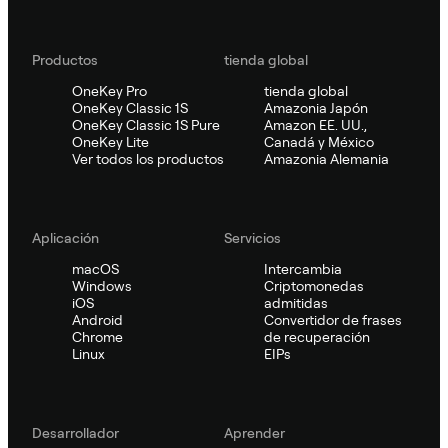
Productos
tienda global
OneKey Pro
tienda global
OneKey Classic 1S
Amazonia Japón
OneKey Classic 1S Pure
Amazon EE. UU.,
OneKey Lite
Canadá y México
Ver todos los productos
Amazonia Alemania
Aplicación
Servicios
macOS
Intercambia
Windows
Criptomonedas
iOS
admitidas
Android
Convertidor de frases
Chrome
de recuperación
Linux
EIPs
Desarrollador
Aprender