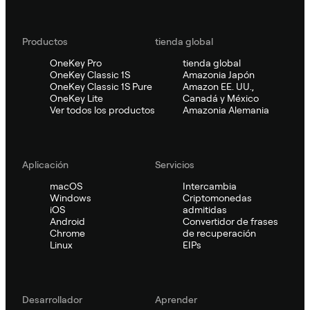
Productos
tienda global
OneKey Pro
tienda global
OneKey Classic 1S
Amazonia Japón
OneKey Classic 1S Pure
Amazon EE. UU.,
OneKey Lite
Canadá y México
Ver todos los productos
Amazonia Alemania
Aplicación
Servicios
macOS
Intercambia
Windows
Criptomonedas
iOS
admitidas
Android
Convertidor de frases
Chrome
de recuperación
Linux
EIPs
Desarrollador
Aprender