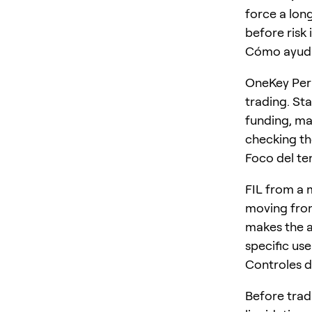
force a long
before risk 
Cómo ayud
OneKey Perp
trading. St
funding, ma
checking the
Foco del t
FIL from a 
moving from
makes the ar
specific us
Controles d
Before tradi