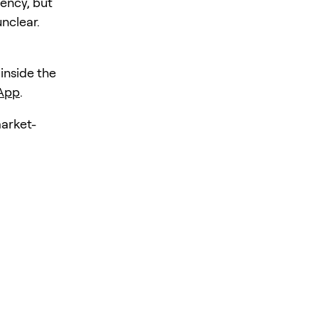
iency, but
unclear.
 inside the
 App
.
market-