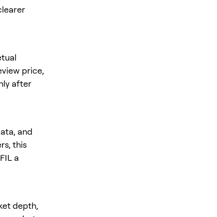
clearer
tual
review price,
nly after
data, and
s, this
 FIL a
ket depth,