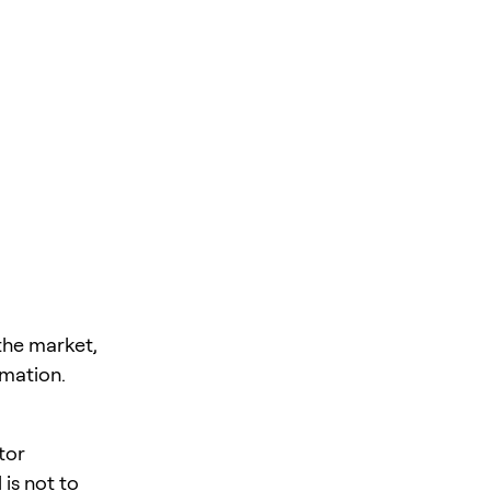
the market,
rmation.
ctor
is not to