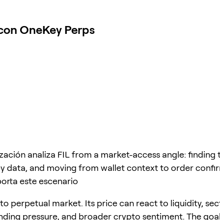
 con OneKey Perps
ización analiza FIL from a market-access angle: finding 
y data, and moving from wallet context to order confi
orta este escenario
pto perpetual market. Its price can react to liquidity, se
unding pressure, and broader crypto sentiment. The goal 