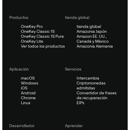
Productos
tienda global
OneKey Pro
tienda global
OneKey Classic 1S
Amazonia Japón
OneKey Classic 1S Pure
Amazon EE. UU.,
OneKey Lite
Canadá y México
Ver todos los productos
Amazonia Alemania
Aplicación
Servicios
macOS
Intercambia
Windows
Criptomonedas
iOS
admitidas
Android
Convertidor de frases
Chrome
de recuperación
Linux
EIPs
Desarrollador
Aprender