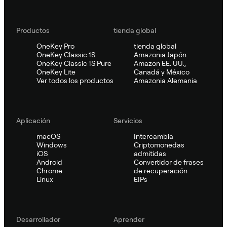
Productos
tienda global
OneKey Pro
tienda global
OneKey Classic 1S
Amazonia Japón
OneKey Classic 1S Pure
Amazon EE. UU.,
OneKey Lite
Canadá y México
Ver todos los productos
Amazonia Alemania
Aplicación
Servicios
macOS
Intercambia
Windows
Criptomonedas
iOS
admitidas
Android
Convertidor de frases
Chrome
de recuperación
Linux
EIPs
Desarrollador
Aprender