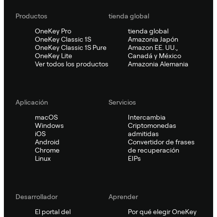
Productos
tienda global
OneKey Pro
tienda global
OneKey Classic 1S
Amazonia Japón
OneKey Classic 1S Pure
Amazon EE. UU.,
OneKey Lite
Canadá y México
Ver todos los productos
Amazonia Alemania
Aplicación
Servicios
macOS
Intercambia
Windows
Criptomonedas
iOS
admitidas
Android
Convertidor de frases
Chrome
de recuperación
Linux
EIPs
Desarrollador
Aprender
El portal del
Por qué elegir OneKey