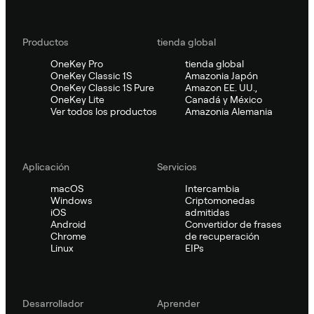
Productos
tienda global
OneKey Pro
tienda global
OneKey Classic 1S
Amazonia Japón
OneKey Classic 1S Pure
Amazon EE. UU.,
OneKey Lite
Canadá y México
Ver todos los productos
Amazonia Alemania
Aplicación
Servicios
macOS
Intercambia
Windows
Criptomonedas
iOS
admitidas
Android
Convertidor de frases
Chrome
de recuperación
Linux
EIPs
Desarrollador
Aprender