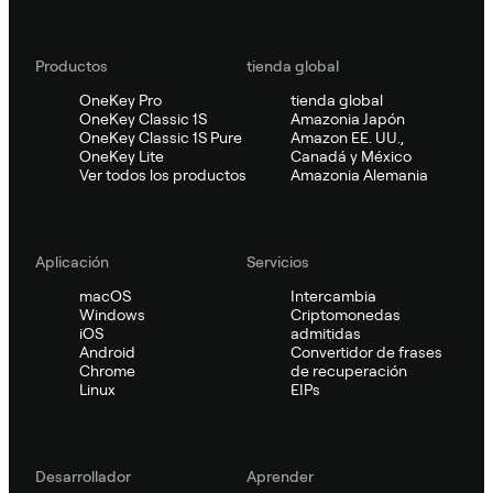
Productos
tienda global
OneKey Pro
tienda global
OneKey Classic 1S
Amazonia Japón
OneKey Classic 1S Pure
Amazon EE. UU.,
OneKey Lite
Canadá y México
Ver todos los productos
Amazonia Alemania
Aplicación
Servicios
macOS
Intercambia
Windows
Criptomonedas
iOS
admitidas
Android
Convertidor de frases
Chrome
de recuperación
Linux
EIPs
Desarrollador
Aprender