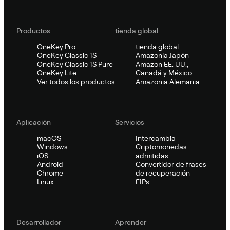
Productos
tienda global
OneKey Pro
tienda global
OneKey Classic 1S
Amazonia Japón
OneKey Classic 1S Pure
Amazon EE. UU.,
OneKey Lite
Canadá y México
Ver todos los productos
Amazonia Alemania
Aplicación
Servicios
macOS
Intercambia
Windows
Criptomonedas
iOS
admitidas
Android
Convertidor de frases
Chrome
de recuperación
Linux
EIPs
Desarrollador
Aprender