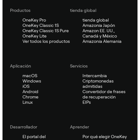
Productos
tienda global
OneKey Pro
tienda global
OneKey Classic 1S
Amazonia Japón
OneKey Classic 1S Pure
Amazon EE. UU.,
OneKey Lite
Canadá y México
Ver todos los productos
Amazonia Alemania
Aplicación
Servicios
macOS
Intercambia
Windows
Criptomonedas
iOS
admitidas
Android
Convertidor de frases
Chrome
de recuperación
Linux
EIPs
Desarrollador
Aprender
El portal del
Por qué elegir OneKey