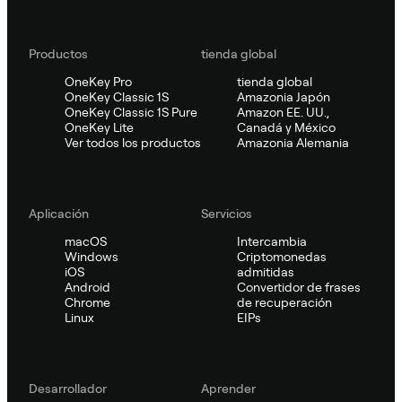
Productos
tienda global
OneKey Pro
tienda global
OneKey Classic 1S
Amazonia Japón
OneKey Classic 1S Pure
Amazon EE. UU.,
OneKey Lite
Canadá y México
Ver todos los productos
Amazonia Alemania
Aplicación
Servicios
macOS
Intercambia
Windows
Criptomonedas
iOS
admitidas
Android
Convertidor de frases
Chrome
de recuperación
Linux
EIPs
Desarrollador
Aprender