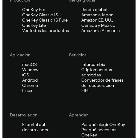
Productos
tienda global
OneKey Pro
tienda global
OneKey Classic 1S
Amazonia Japón
OneKey Classic 1S Pure
Amazon EE. UU.,
OneKey Lite
Canadá y México
Ver todos los productos
Amazonia Alemania
Aplicación
Servicios
macOS
Intercambia
Windows
Criptomonedas
iOS
admitidas
Android
Convertidor de frases
Chrome
de recuperación
Linux
EIPs
Desarrollador
Aprender
El portal del
Por qué elegir OneKey
desarrollador
Por qué necesitas
OneKey