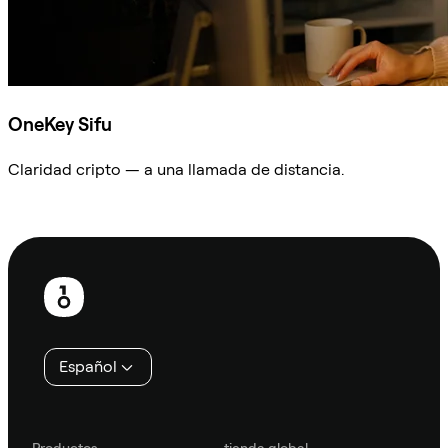
OneKey Sifu
Claridad cripto — a una llamada de distancia.
Preguntar a Sifu
Pie
de
página
Español