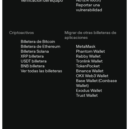
NB (EN 18031)
Verificación del equipo
Reportar una
vulnerabilidad
Criptoactivos
Migrar de otras billeteras de
aplicaciones
Billetera de Bitcoin
Billetera de Ethereum
MetaMask
Billetera Solana
Phantom Wallet
XRP billetera
Rabby Wallet
USDT billetera
Tronlink Wallet
BNB billetera
TokenPocket
Ver todas las billeteras
Binance Wallet
OKX Web3 Wallet
Base Wallet (Coinbase
Wallet)
Exodus Wallet
Trust Wallet