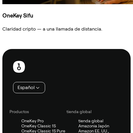
OneKey Sifu
Claridad cripto — a una llamada de distancia.
Preguntar a Sifu
Pie
de
página
Español
Productos
tienda global
OneKey Pro
tienda global
OneKey Classic 1S
Amazonia Japón
OneKey Classic 1S Pure
Amazon EE. UU.,