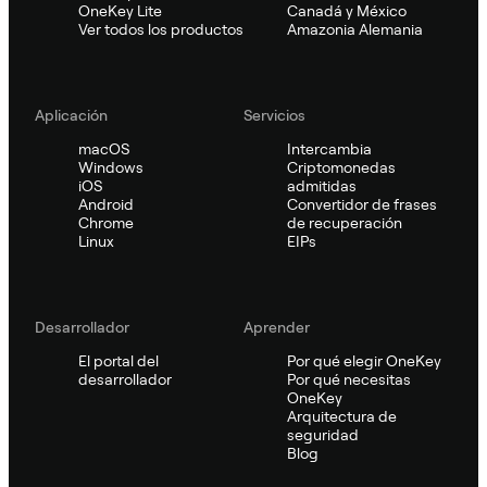
OneKey Lite
Canadá y México
Ver todos los productos
Amazonia Alemania
Aplicación
Servicios
macOS
Intercambia
Windows
Criptomonedas
iOS
admitidas
Android
Convertidor de frases
Chrome
de recuperación
Linux
EIPs
Desarrollador
Aprender
El portal del
Por qué elegir OneKey
desarrollador
Por qué necesitas
OneKey
Arquitectura de
seguridad
Blog