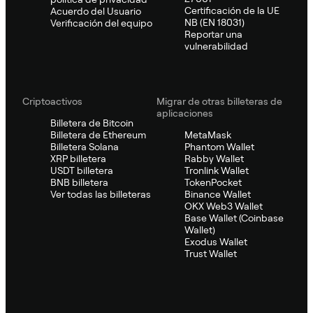
Certificación de la UE
Acuerdo del Usuario
NB (EN 18031)
Verificación del equipo
Reportar una
vulnerabilidad
Criptoactivos
Migrar de otras billeteras de
aplicaciones
Billetera de Bitcoin
Billetera de Ethereum
MetaMask
Billetera Solana
Phantom Wallet
XRP billetera
Rabby Wallet
USDT billetera
Tronlink Wallet
BNB billetera
TokenPocket
Ver todas las billeteras
Binance Wallet
OKX Web3 Wallet
Base Wallet (Coinbase
Wallet)
Exodus Wallet
Trust Wallet