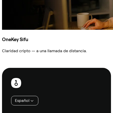
OneKey Sifu
Claridad cripto — a una llamada de distancia.
Preguntar a Sifu
Pie
de
página
Español