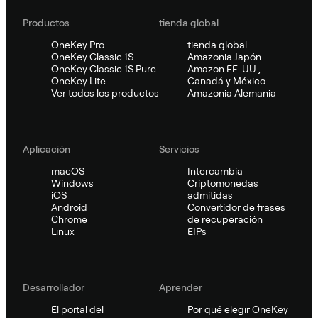
Productos
tienda global
OneKey Pro
tienda global
OneKey Classic 1S
Amazonia Japón
OneKey Classic 1S Pure
Amazon EE. UU.,
OneKey Lite
Canadá y México
Ver todos los productos
Amazonia Alemania
Aplicación
Servicios
macOS
Intercambia
Windows
Criptomonedas
iOS
admitidas
Android
Convertidor de frases
Chrome
de recuperación
Linux
EIPs
Desarrollador
Aprender
El portal del
Por qué elegir OneKey