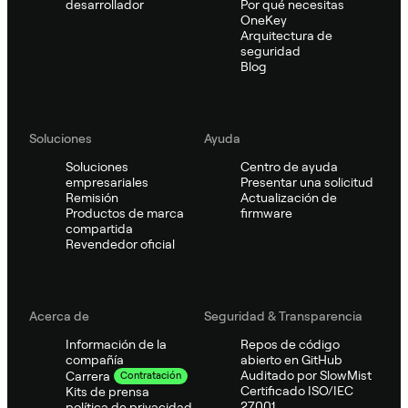
desarrollador
Por qué necesitas
OneKey
Arquitectura de
seguridad
Blog
Soluciones
Ayuda
Soluciones
Centro de ayuda
empresariales
Presentar una solicitud
Remisión
Actualización de
Productos de marca
firmware
compartida
Revendedor oficial
Acerca de
Seguridad & Transparencia
Información de la
Repos de código
compañía
abierto en GitHub
Auditado por SlowMist
Carrera
Contratación
Certificado ISO/IEC
Kits de prensa
27001
política de privacidad