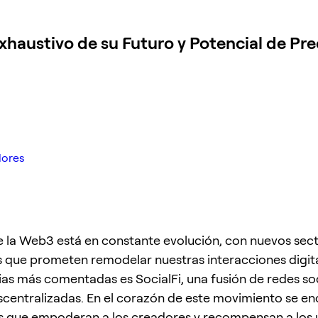
xhaustivo de su Futuro y Potencial de Pre
dores
 la Web3 está en constante evolución, con nuevos sec
que prometen remodelar nuestras interacciones digita
ias más comentadas es SocialFi, una fusión de redes soc
scentralizadas. En el corazón de este movimiento se e
 que empoderan a los creadores y recompensan a los 