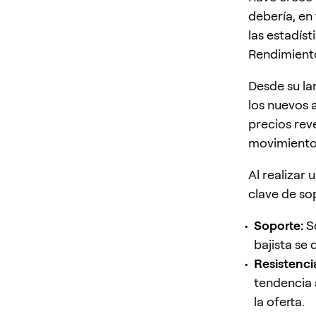
debería, en
las estadís
Rendimiento
Desde su la
los nuevos a
precios rev
movimiento
Al realizar
clave de sop
Soporte:
So
bajista se
Resistenci
tendencia 
la oferta.