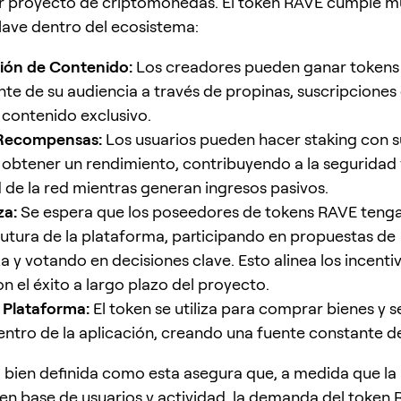
r proyecto de criptomonedas. El token RAVE cumple mú
lave dentro del ecosistema:
ión de Contenido:
Los creadores pueden ganar token
te de su audiencia a través de propinas, suscripciones
contenido exclusivo.
 Recompensas:
Los usuarios pueden hacer staking con s
obtener un rendimiento, contribuyendo a la seguridad 
d de la red mientras generan ingresos pasivos.
a:
Se espera que los poseedores de tokens RAVE tenga
futura de la plataforma, participando en propuestas de
 y votando en decisiones clave. Esto alinea los incentiv
n el éxito a largo plazo del proyecto.
a Plataforma:
El token se utiliza para comprar bienes y s
dentro de la aplicación, creando una fuente constante 
d bien definida como esta asegura que, a medida que la
en base de usuarios y actividad, la demanda del token