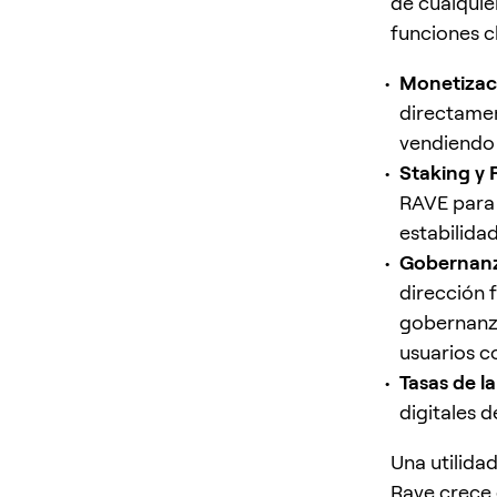
de cualquie
funciones c
Monetizac
directamen
vendiendo 
Staking y
RAVE para 
estabilida
Gobernanz
dirección 
gobernanza
usuarios co
Tasas de l
digitales 
Una utilida
Rave crece 