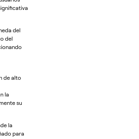
gnificativa
oneda del
o del
rcionando
n de alto
n la
amente su
de la
eñado para