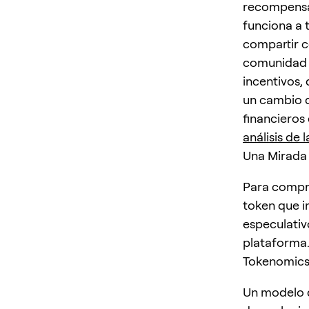
recompensar
funciona a 
compartir c
comunidad v
incentivos,
un cambio d
financieros
análisis de l
Una Mirada
Para compre
token que i
especulativ
plataforma
Tokenomics 
Un modelo d