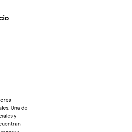
cio
tores
les. Una de
iales y
ncuentran
usuarios