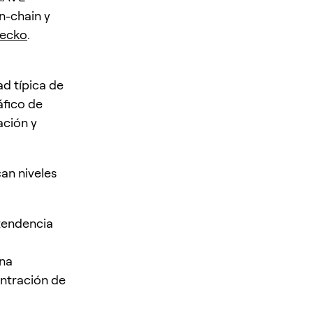
n-chain y
ecko
.
ad típica de
áfico de
ación y
an niveles
tendencia
una
ntración de