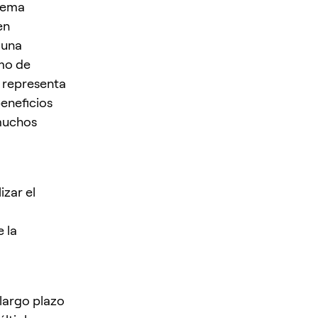
stema
en
 una
smo de
i representa
eneficios
 muchos
zar el
 la
 largo plazo