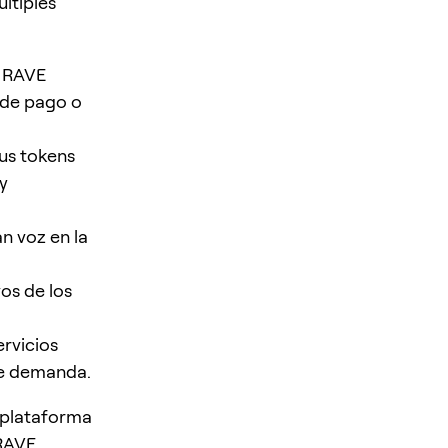
ltiples
s RAVE
 de pago o
us tokens
y
n voz en la
os de los
ervicios
de demanda.
 plataforma
 RAVE