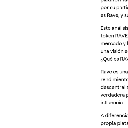
por su part
es Rave, y s
Este anális
token RAVE.
mercado y l
una visión e
¿Qué es RAV
Rave es una
rendimient
descentrali
verdadera 
influencia.
A diferenci
propia plat