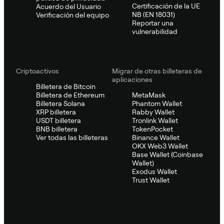
Certificación de la UE
Acuerdo del Usuario
NB (EN 18031)
Verificación del equipo
Reportar una
vulnerabilidad
Criptoactivos
Migrar de otras billeteras de
aplicaciones
Billetera de Bitcoin
Billetera de Ethereum
MetaMask
Billetera Solana
Phantom Wallet
XRP billetera
Rabby Wallet
USDT billetera
Tronlink Wallet
BNB billetera
TokenPocket
Ver todas las billeteras
Binance Wallet
OKX Web3 Wallet
Base Wallet (Coinbase
Wallet)
Exodus Wallet
Trust Wallet