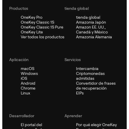
Productos
tienda global
OneKey Pro
tienda global
OneKey Classic 1S
Amazonia Japón
OneKey Classic 1S Pure
Amazon EE. UU.,
OneKey Lite
Canadá y México
Ver todos los productos
Amazonia Alemania
Aplicación
Servicios
macOS
Intercambia
Windows
Criptomonedas
iOS
admitidas
Android
Convertidor de frases
Chrome
de recuperación
Linux
EIPs
Desarrollador
Aprender
El portal del
Por qué elegir OneKey