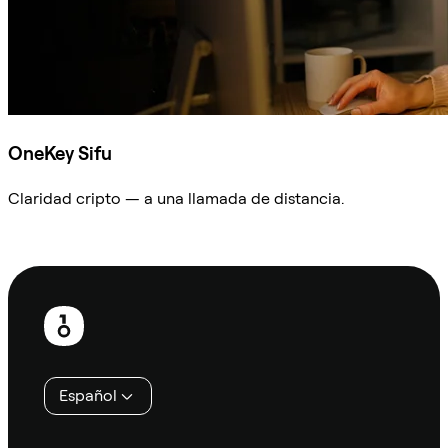
OneKey Sifu
Claridad cripto — a una llamada de distancia.
Preguntar a Sifu
Pie
de
página
Español