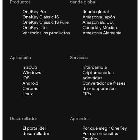
Productos
tienda global
OneKey Pro
tienda global
OneKey Classic 1S
Amazonia Japón
OneKey Classic 1S Pure
Amazon EE. UU.,
OneKey Lite
Canadá y México
Ver todos los productos
Amazonia Alemania
Aplicación
Servicios
macOS
Intercambia
Windows
Criptomonedas
iOS
admitidas
Android
Convertidor de frases
Chrome
de recuperación
Linux
EIPs
Desarrollador
Aprender
El portal del
Por qué elegir OneKey
desarrollador
Por qué necesitas
OneKey