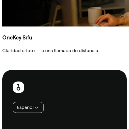
OneKey Sifu
Claridad cripto — a una llamada de distancia.
Preguntar a Sifu
Pie
de
página
Español