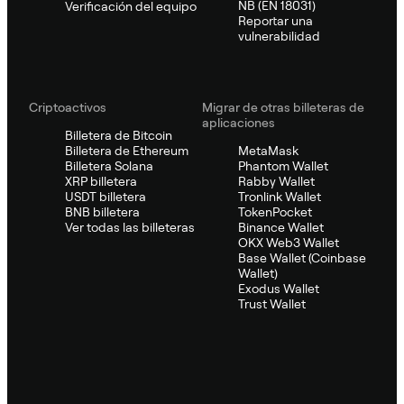
NB (EN 18031)
Verificación del equipo
Reportar una
vulnerabilidad
Criptoactivos
Migrar de otras billeteras de
aplicaciones
Billetera de Bitcoin
Billetera de Ethereum
MetaMask
Billetera Solana
Phantom Wallet
XRP billetera
Rabby Wallet
USDT billetera
Tronlink Wallet
BNB billetera
TokenPocket
Ver todas las billeteras
Binance Wallet
OKX Web3 Wallet
Base Wallet (Coinbase
Wallet)
Exodus Wallet
Trust Wallet