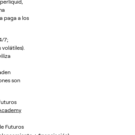
erliquid,
Una
va paga a los
4/7;
volátiles).
iliza
vaden
ones son
futuros
 Academy
de Futuros