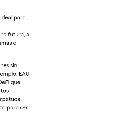
 ideal para
ha futura, a
rimas o
nes sin
ejemplo, EAU
DeFi que
atos
erpetuos
sto para ser