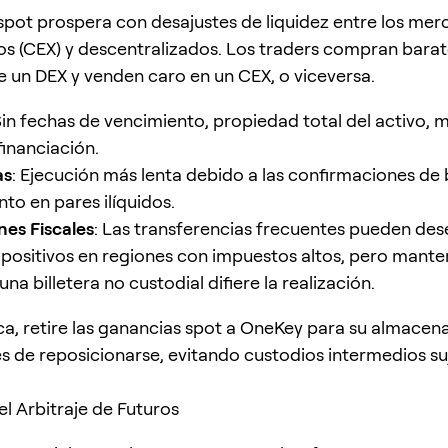
e spot prospera con desajustes de liquidez entre los me
os (CEX) y descentralizados. Los traders compran barat
e un DEX y venden caro en un CEX, o viceversa.
Sin fechas de vencimiento, propiedad total del activo,
financiación.
as
: Ejecución más lenta debido a las confirmaciones de 
to en pares ilíquidos.
nes Fiscales
: Las transferencias frecuentes pueden de
positivos en regiones con impuestos altos, pero mante
una billetera no custodial difiere la realización.
ica, retire las ganancias spot a OneKey para su almace
s de reposicionarse, evitando custodios intermedios su
l Arbitraje de Futuros