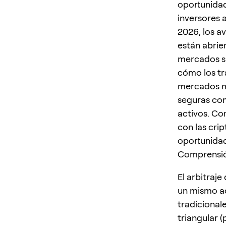
oportunidad
inversores 
2026, los a
están abrie
mercados sp
cómo los tr
mercados mi
seguras co
activos. Co
con las cri
oportunidad
Comprensión
El arbitraje
un mismo ac
tradicionale
triangular (