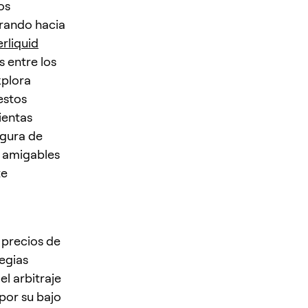
os
irando hacia
rliquid
s entre los
xplora
estos
ientas
egura de
s amigables
te
 precios de
egias
el arbitraje
 por su bajo