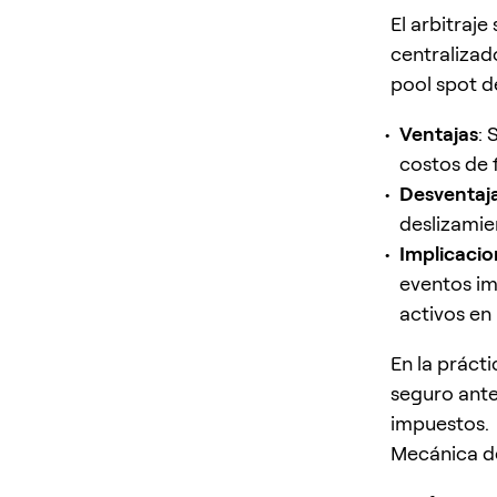
El arbitraj
centralizad
pool spot d
Ventajas
: 
costos de 
Desventaj
deslizamien
Implicacio
eventos im
activos en 
En la práct
seguro ante
impuestos.
Mecánica de