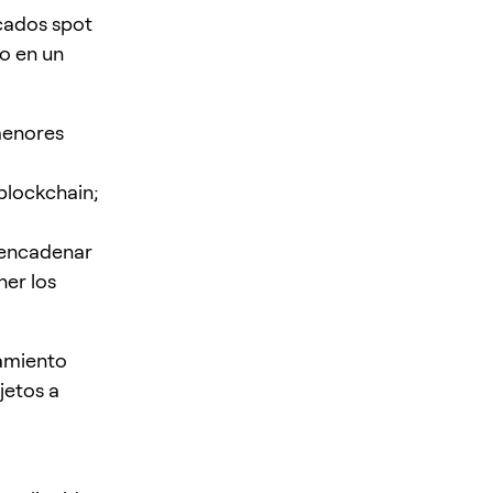
rcados spot
o en un
 menores
blockchain;
sencadenar
ner los
namiento
jetos a