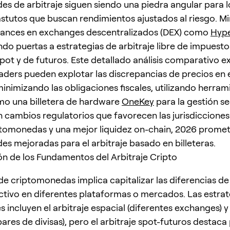
es de arbitraje siguen siendo una piedra angular para l
astutos que buscan rendimientos ajustados al riesgo. M
vances en exchanges descentralizados (DEX) como
Hype
ndo puertas a estrategias de arbitraje libre de impuesto
ot y de futuros. Este detallado análisis comparativo e
aders pueden explotar las discrepancias de precios en 
nimizando las obligaciones fiscales, utilizando herram
mo una billetera de hardware
OneKey
para la gestión s
n cambios regulatorios que favorecen las jurisdiccione
ptomonedas y una mejor liquidez on-chain, 2026 prome
es mejoradas para el arbitraje basado en billeteras.
 de los Fundamentos del Arbitraje Cripto
 de criptomonedas implica capitalizar las diferencias de
tivo en diferentes plataformas o mercados. Las estrat
s incluyen el arbitraje espacial (diferentes exchanges) y 
pares de divisas), pero el arbitraje spot-futuros destaca