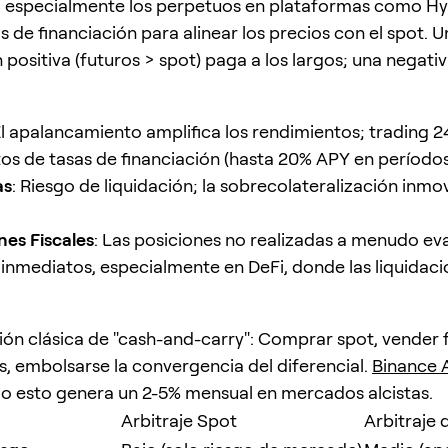
, especialmente los perpetuos en plataformas como Hyp
as de financiación para alinear los precios con el spot. 
 positiva (futuros > spot) paga a los largos; una negati
El apalancamiento amplifica los rendimientos; trading 2
os de tasas de financiación (hasta 20% APY en períodos 
as
: Riesgo de liquidación; la sobrecolateralización inmov
nes Fiscales
: Las posiciones no realizadas a menudo e
inmediatos, especialmente en DeFi, donde las liquidaci
ón clásica de "cash-and-carry": Comprar spot, vender 
s, embolsarse la convergencia del diferencial.
Binance
o esto genera un 2-5% mensual en mercados alcistas.
Arbitraje Spot
Arbitraje 