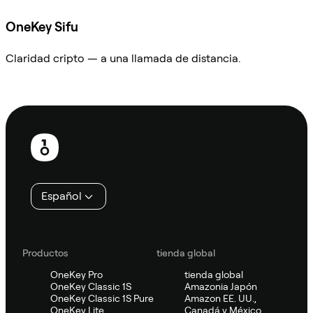
OneKey Sifu
Claridad cripto — a una llamada de distancia.
Preguntar a Sifu
Pie
de
página
Español
Productos
tienda global
OneKey Pro
tienda global
OneKey Classic 1S
Amazonia Japón
OneKey Classic 1S Pure
Amazon EE. UU.,
OneKey Lite
Canadá y México