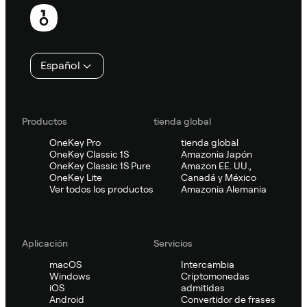
Pie
de
página
Español
Productos
tienda global
OneKey Pro
tienda global
OneKey Classic 1S
Amazonia Japón
OneKey Classic 1S Pure
Amazon EE. UU.,
OneKey Lite
Canadá y México
Ver todos los productos
Amazonia Alemania
Aplicación
Servicios
macOS
Intercambia
Windows
Criptomonedas
iOS
admitidas
Android
Convertidor de frases