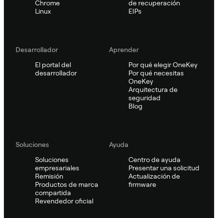
Chrome
de recuperación
Linux
EIPs
Desarrollador
Aprender
El portal del
Por qué elegir OneKey
desarrollador
Por qué necesitas
OneKey
Arquitectura de
seguridad
Blog
Soluciones
Ayuda
Soluciones
Centro de ayuda
empresariales
Presentar una solicitud
Remisión
Actualización de
Productos de marca
firmware
compartida
Revendedor oficial