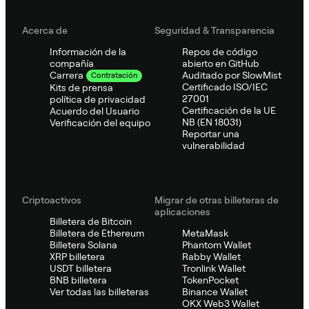
Acerca de
Seguridad & Transparencia
Información de la
Repos de código
compañía
abierto en GitHub
Auditado por SlowMist
Carrera
Contratación
Certificado ISO/IEC
Kits de prensa
27001
política de privacidad
Certificación de la UE
Acuerdo del Usuario
NB (EN 18031)
Verificación del equipo
Reportar una
vulnerabilidad
Criptoactivos
Migrar de otras billeteras de
aplicaciones
Billetera de Bitcoin
Billetera de Ethereum
MetaMask
Billetera Solana
Phantom Wallet
XRP billetera
Rabby Wallet
USDT billetera
Tronlink Wallet
BNB billetera
TokenPocket
Ver todas las billeteras
Binance Wallet
OKX Web3 Wallet