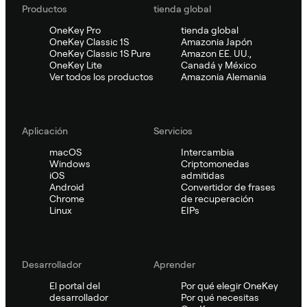
Productos
tienda global
OneKey Pro
tienda global
OneKey Classic 1S
Amazonia Japón
OneKey Classic 1S Pure
Amazon EE. UU.,
OneKey Lite
Canadá y México
Ver todos los productos
Amazonia Alemania
Aplicación
Servicios
macOS
Intercambia
Windows
Criptomonedas
iOS
admitidas
Android
Convertidor de frases
Chrome
de recuperación
Linux
EIPs
Desarrollador
Aprender
El portal del
Por qué elegir OneKey
desarrollador
Por qué necesitas