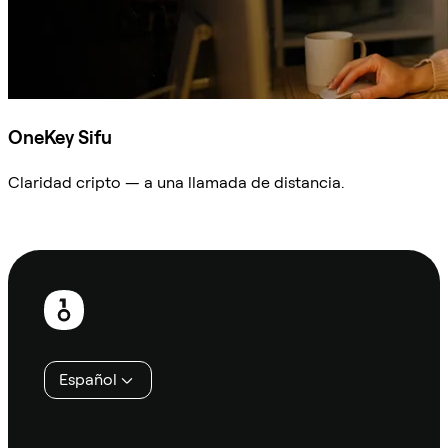
OneKey Sifu
Claridad cripto — a una llamada de distancia.
Preguntar a Sifu
Pie
de
página
Español