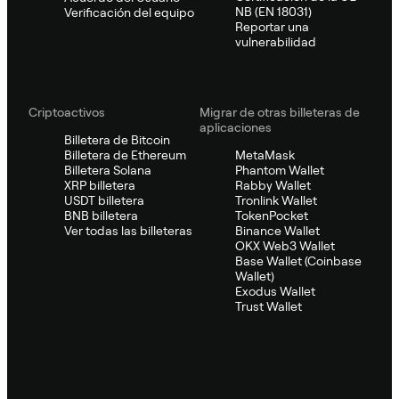
NB (EN 18031)
Verificación del equipo
Reportar una
vulnerabilidad
Criptoactivos
Migrar de otras billeteras de
aplicaciones
Billetera de Bitcoin
Billetera de Ethereum
MetaMask
Billetera Solana
Phantom Wallet
XRP billetera
Rabby Wallet
USDT billetera
Tronlink Wallet
BNB billetera
TokenPocket
Ver todas las billeteras
Binance Wallet
OKX Web3 Wallet
Base Wallet (Coinbase
Wallet)
Exodus Wallet
Trust Wallet