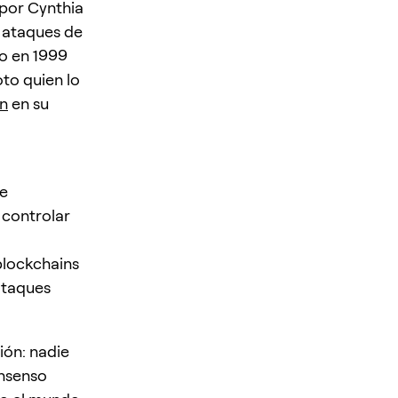
 por Cynthia
 ataques de
do en 1999
to quien lo
in
en su
de
 controlar
blockchains
ataques
ón: nadie
onsenso