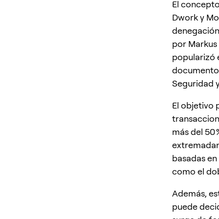
El concepto
Dwork y Mon
denegación 
por Markus 
popularizó 
documento 
Seguridad y
El objetivo 
transaccion
más del 50 
extremadame
basadas en 
como el dob
Además, es
puede decid