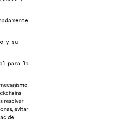
madamente
o y su
al para la
.
n mecanismo
ockchains
s resolver
ones, evitar
dad de