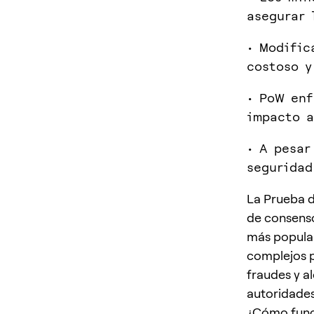
asegurar 
• Modific
costoso y
• PoW enf
impacto a
• A pesar
seguridad
La Prueba 
de consenso
más popular
complejos p
fraudes y a
autoridades
¿Cómo funci