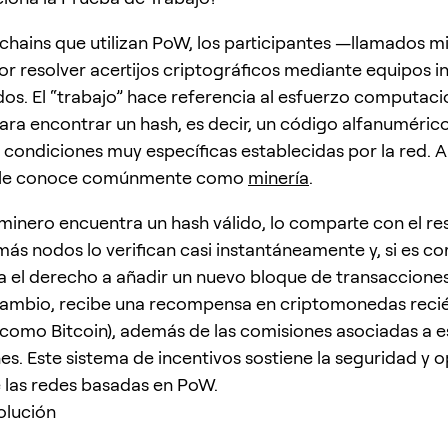
kchains que utilizan PoW, los participantes —llamados 
r resolver acertijos criptográficos mediante equipos i
dos. El “trabajo” hace referencia al esfuerzo computaci
ara encontrar un hash, es decir, un código alfanuméric
condiciones muy específicas establecidas por la red. A
 le conoce comúnmente como
minería
.
inero encuentra un hash válido, lo comparte con el res
ás nodos lo verifican casi instantáneamente y, si es cor
 el derecho a añadir un nuevo bloque de transacciones
cambio, recibe una recompensa en criptomonedas reci
como Bitcoin), además de las comisiones asociadas a e
es. Este sistema de incentivos sostiene la seguridad y 
 las redes basadas en PoW.
olución