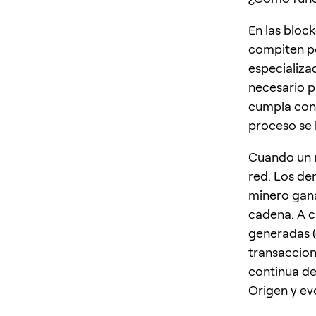
En las bloc
compiten po
especializa
necesario p
cumpla con 
proceso se
Cuando un m
red. Los dem
minero gana
cadena. A 
generadas (
transaccion
continua de
Origen y ev