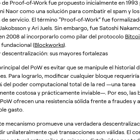
 de Proof-of-Work fue propuesto inicialmente en 1993
i Naor como una solución para combatir el spam y los
de servicio. El término “Proof-of-Work” fue formaliza
Jakobsson y Ari Juels. Sin embargo, fue Satoshi Nakamo
en 2008 al incorporarlo como pilar del protocolo
Bitco
fundacional (
Blockworks
).
 descentralización: sus mayores fortalezas
principal del PoW es evitar que se manipule el historial 
es. Para lograrlo, modificar cualquier bloque requeriría
% del poder computacional total de la red —una tarea
nte costosa y prácticamente inviable—. Por eso, las 
PoW ofrecen una resistencia sólida frente a fraudes y 
le gasto.
te mecanismo promueve una verdadera descentralizaci
ir unilateralmente qué transacciones son válidas. El c