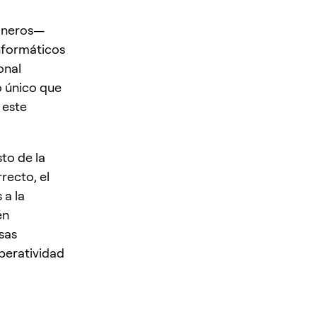
mineros—
nformáticos
onal
o único que
 este
to de la
recto, el
 a la
én
sas
operatividad