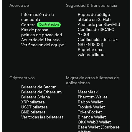
Acerca de
Seguridad & Transparencia
Información de la
Repos de código
compañía
abierto en GitHub
Auditado por SlowMist
Carrera
Contratación
Certificado ISO/IEC
Kits de prensa
27001
política de privacidad
Certificación de la UE
Acuerdo del Usuario
NB (EN 18031)
Verificación del equipo
Reportar una
vulnerabilidad
Criptoactivos
Migrar de otras billeteras de
aplicaciones
Billetera de Bitcoin
Billetera de Ethereum
MetaMask
Billetera Solana
Phantom Wallet
XRP billetera
Rabby Wallet
USDT billetera
Tronlink Wallet
BNB billetera
TokenPocket
Ver todas las billeteras
Binance Wallet
OKX Web3 Wallet
Base Wallet (Coinbase