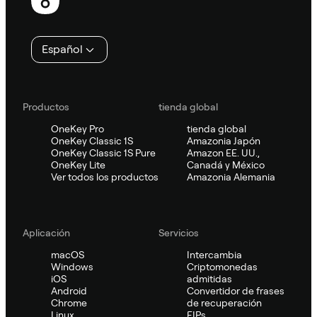
de
página
Español
Productos
tienda global
OneKey Pro
tienda global
OneKey Classic 1S
Amazonia Japón
OneKey Classic 1S Pure
Amazon EE. UU.,
OneKey Lite
Canadá y México
Ver todos los productos
Amazonia Alemania
Aplicación
Servicios
macOS
Intercambia
Windows
Criptomonedas
iOS
admitidas
Android
Convertidor de frases
Chrome
de recuperación
Linux
EIPs