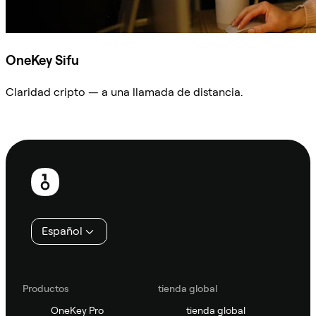
OneKey Sifu
Claridad cripto — a una llamada de distancia.
Preguntar a Sifu
Pie
de
página
Español
Productos
tienda global
OneKey Pro
tienda global