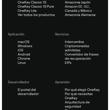
OneKey Classic 1S
Amazonia Japón
OneKey Classic 1S Pure
Amazon EE. UU.,
OneKey Lite
Canadá y México
Ver todos los productos
Amazonia Alemania
Aplicación
Servicios
macOS
Intercambia
Windows
Criptomonedas
iOS
admitidas
Android
Convertidor de frases
Chrome
de recuperación
Linux
EIPs
Desarrollador
Aprender
El portal del
Por qué elegir OneKey
desarrollador
Por qué necesitas
OneKey
Arquitectura de
seguridad