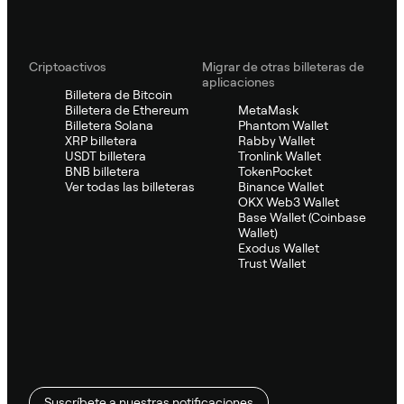
Criptoactivos
Migrar de otras billeteras de
aplicaciones
Billetera de Bitcoin
Billetera de Ethereum
MetaMask
Billetera Solana
Phantom Wallet
XRP billetera
Rabby Wallet
USDT billetera
Tronlink Wallet
BNB billetera
TokenPocket
Ver todas las billeteras
Binance Wallet
OKX Web3 Wallet
Base Wallet (Coinbase
Wallet)
Exodus Wallet
Trust Wallet
Suscríbete a nuestras notificaciones