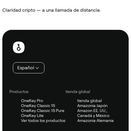
Claridad cripto — a una llamada de distancia.
Preguntar a Sifu
Pie
de
página
Español
Productos
tienda global
OneKey Pro
tienda global
OneKey Classic 1S
Amazonia Japón
OneKey Classic 1S Pure
Amazon EE. UU.,
OneKey Lite
Canadá y México
Ver todos los productos
Amazonia Alemania