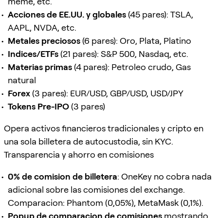
meme, etc.
Acciones de EE.UU. y globales
(45 pares): TSLA,
AAPL, NVDA, etc.
Metales preciosos
(6 pares): Oro, Plata, Platino
Indices/ETFs
(21 pares): S&P 500, Nasdaq, etc.
Materias primas
(4 pares): Petroleo crudo, Gas
natural
Forex
(3 pares): EUR/USD, GBP/USD, USD/JPY
Tokens Pre-IPO
(3 pares)
Opera activos financieros tradicionales y cripto en
una sola billetera de autocustodia, sin KYC.
Transparencia y ahorro en comisiones
0% de comision de billetera
: OneKey no cobra nada
adicional sobre las comisiones del exchange.
Comparacion: Phantom (0,05%), MetaMask (0,1%).
Popup de comparacion de comisiones
mostrando