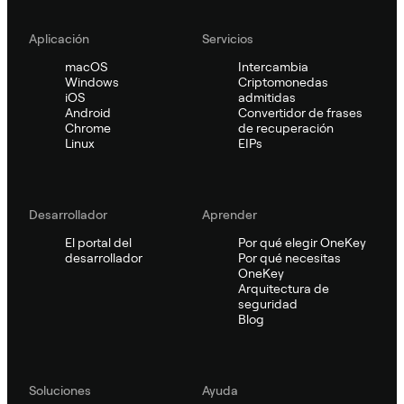
Aplicación
Servicios
macOS
Intercambia
Windows
Criptomonedas
iOS
admitidas
Android
Convertidor de frases
Chrome
de recuperación
Linux
EIPs
Desarrollador
Aprender
El portal del
Por qué elegir OneKey
desarrollador
Por qué necesitas
OneKey
Arquitectura de
seguridad
Blog
Soluciones
Ayuda