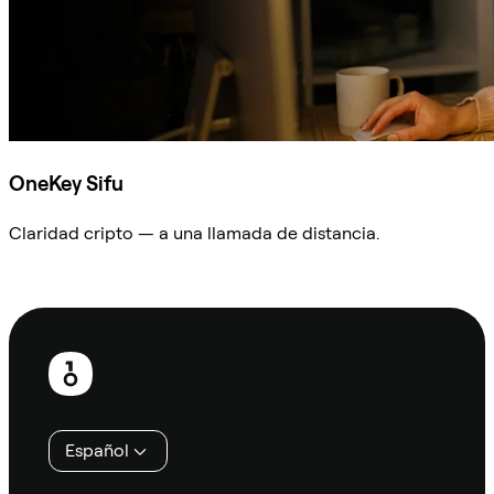
OneKey Sifu
Claridad cripto — a una llamada de distancia.
Preguntar a Sifu
Pie
de
página
Español