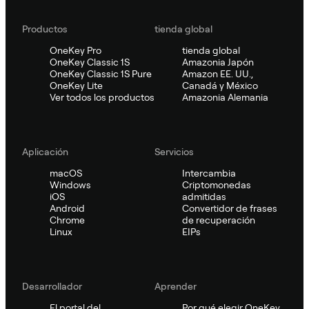
Productos
tienda global
OneKey Pro
tienda global
OneKey Classic 1S
Amazonia Japón
OneKey Classic 1S Pure
Amazon EE. UU.,
OneKey Lite
Canadá y México
Ver todos los productos
Amazonia Alemania
Aplicación
Servicios
macOS
Intercambia
Windows
Criptomonedas
iOS
admitidas
Android
Convertidor de frases
Chrome
de recuperación
Linux
EIPs
Desarrollador
Aprender
El portal del
Por qué elegir OneKey