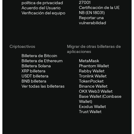
27001
política de privacidad
Certificación de la UE
Acuerdo del Usuario
NB (EN 18031)
Verificación del equipo
Reportar una
vulnerabilidad
Criptoactivos
Migrar de otras billeteras de
aplicaciones
Billetera de Bitcoin
Billetera de Ethereum
MetaMask
Billetera Solana
Phantom Wallet
XRP billetera
Rabby Wallet
USDT billetera
Tronlink Wallet
BNB billetera
TokenPocket
Ver todas las billeteras
Binance Wallet
OKX Web3 Wallet
Base Wallet (Coinbase
Wallet)
Exodus Wallet
Trust Wallet