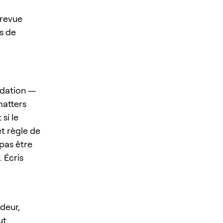
 revue
es de
idation —
matters
si le
et règle de
 pas être
. Écris
deur,
ut