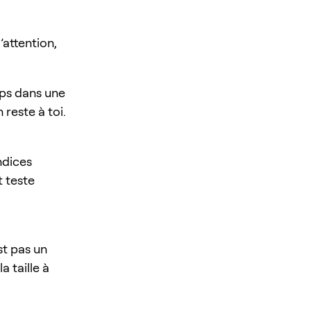
’attention,
rps dans une
 reste à toi.
ndices
t teste
st pas un
a taille à