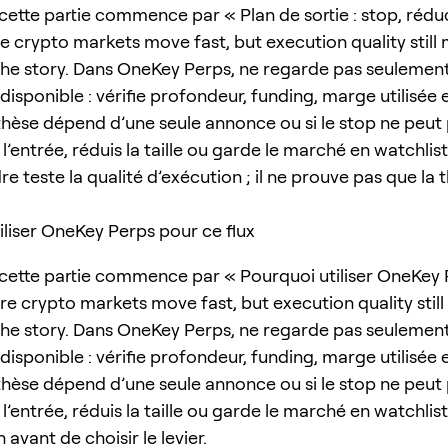
cette partie commence par « Plan de sortie : stop, rédu
e crypto markets move fast, but execution quality still 
he story. Dans OneKey Perps, ne regarde pas seulement 
isponible : vérifie profondeur, funding, marge utilisée 
a thèse dépend d’une seule annonce ou si le stop ne peut
 l’entrée, réduis la taille ou garde le marché en watchlist
e teste la qualité d’exécution ; il ne prouve pas que la 
iliser OneKey Perps pour ce flux
cette partie commence par « Pourquoi utiliser OneKey
ore crypto markets move fast, but execution quality still
he story. Dans OneKey Perps, ne regarde pas seulement 
isponible : vérifie profondeur, funding, marge utilisée 
a thèse dépend d’une seule annonce ou si le stop ne peut
 l’entrée, réduis la taille ou garde le marché en watchlist
n avant de choisir le levier.