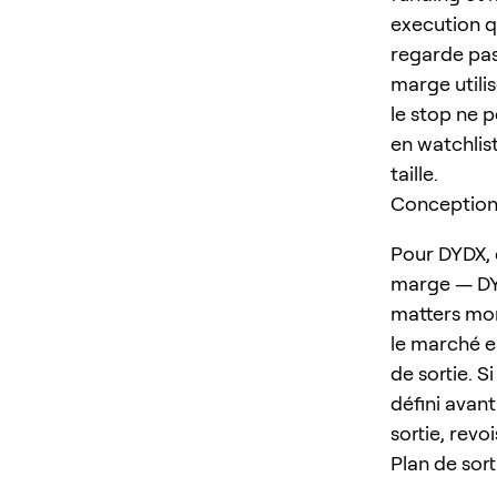
execution q
regarde pas 
marge utilis
le stop ne p
en watchlist
taille.
Conception d
Pour DYDX, c
marge — DYD
matters mor
le marché es
de sortie. S
défini avant
sortie, revo
Plan de sort