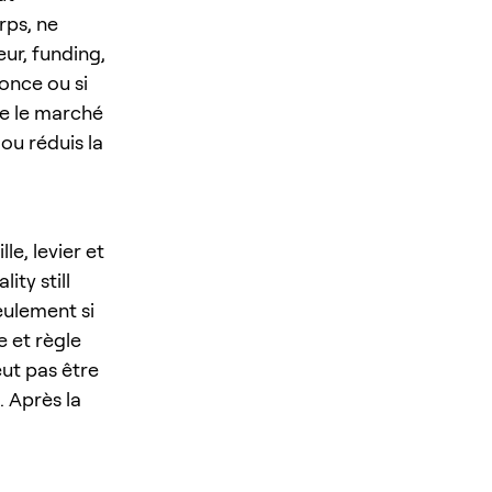
rps, ne
ur, funding,
nonce ou si
rde le marché
 ou réduis la
e, levier et
ty still
eulement si
e et règle
eut pas être
. Après la