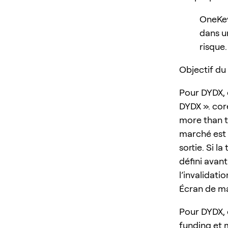
OneKey
dans un
risque.
Objectif du
Pour DYDX, 
DYDX ». cor
more than t
marché est d
sortie. Si l
défini avant
l’invalidatio
Écran de ma
Pour DYDX, 
funding et 