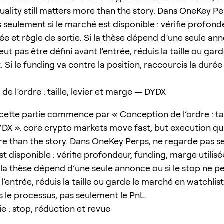
uality still matters more than the story. Dans OneKey Pe
seulement si le marché est disponible : vérifie profonde
ée et règle de sortie. Si la thèse dépend d’une seule an
eut pas être défini avant l’entrée, réduis la taille ou ga
. Si le funding va contre la position, raccourcis la durée
e l’ordre : taille, levier et marge — DYDX
ette partie commence par « Conception de l’ordre : taill
X ». core crypto markets move fast, but execution quali
e than the story. Dans OneKey Perps, ne regarde pas s
t disponible : vérifie profondeur, funding, marge utilisé
i la thèse dépend d’une seule annonce ou si le stop ne p
 l’entrée, réduis la taille ou garde le marché en watchlist
is le processus, pas seulement le PnL.
ie : stop, réduction et revue