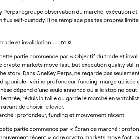
 Perps regroupe observation du marché, exécution et
 flux self-custody. Il ne remplace pas tes propres limit
 trade et invalidation — DYDX
cette partie commence par « Objectif du trade et inval
e crypto markets move fast, but execution quality still 
he story. Dans OneKey Perps, ne regarde pas seulement 
isponible : vérifie profondeur, funding, marge utilisée 
a thèse dépend d’une seule annonce ou si le stop ne peut
 l’entrée, réduis la taille ou garde le marché en watchlist
n avant de choisir le levier.
rché : profondeur, funding et mouvement récent
cette partie commence par « Écran de marché : profon
mouvement récent ». core crypto markets move fast, b