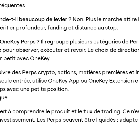
fréquentes
e-t-il beaucoup de levier ?
Non. Plus le marché attire l
 vérifier profondeur, funding et distance au stop.
 OneKey Perps ?
Il regroupe plusieurs catégories de Pe
 pour observer, exécuter et revoir. Le choix de direction
petit avec OneKey
uivre des Perps crypto, actions, matières premières et i
seule entrée, utilise OneKey App ou OneKey Extension e
s avec une petite position.
que
sert à comprendre le produit et le flux de trading. Ce n’e
nvestissement. Les Perps peuvent être liquidés ; adapte l