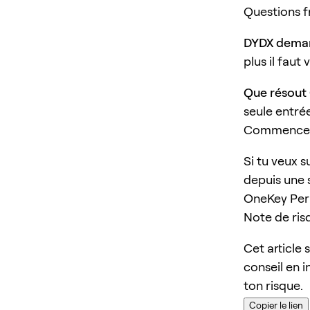
Questions 
DYDX demand
plus il faut
Que résout
seule entrée
Commencer 
Si tu veux s
depuis une 
OneKey Perp
Note de ris
Cet article 
conseil en i
ton risque.
Copier le lien