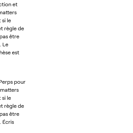
ction et
matters
si le
et règle de
 pas être
. Le
thèse est
 Perps pour
 matters
si le
et règle de
 pas être
. Écris