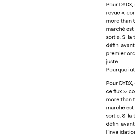
Pour DYDX, 
revue ». cor
more than t
marché est d
sortie. Si l
défini avant
premier ordr
juste.
Pourquoi ut
Pour DYDX, 
ce flux ». c
more than t
marché est d
sortie. Si l
défini avant
l’invalidatio