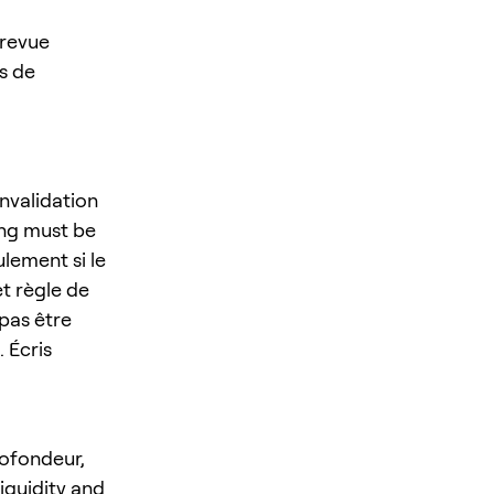
 revue
es de
nvalidation
ing must be
lement si le
et règle de
 pas être
. Écris
rofondeur,
iquidity and