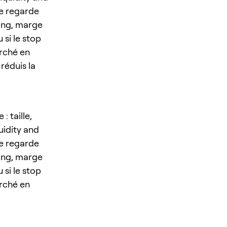
e regarde
ding, marge
 si le stop
arché en
 réduis la
 taille,
uidity and
e regarde
ding, marge
 si le stop
arché en