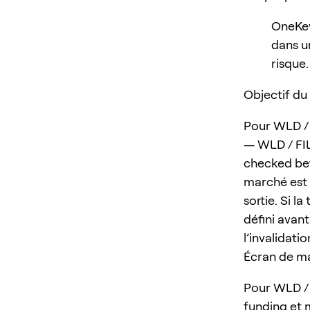
OneKey
dans un
risque.
Objectif du
Pour WLD / 
— WLD / FIL 
checked bef
marché est d
sortie. Si l
défini avant
l’invalidatio
Écran de ma
Pour WLD / 
funding et 