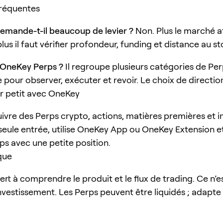
fréquentes
emande-t-il beaucoup de levier ?
Non. Plus le marché at
 plus il faut vérifier profondeur, funding et distance au st
 OneKey Perps ?
Il regroupe plusieurs catégories de Pe
 pour observer, exécuter et revoir. Le choix de direction
petit avec OneKey
uivre des Perps crypto, actions, matières premières et i
seule entrée, utilise OneKey App ou OneKey Extension e
s avec une petite position.
que
sert à comprendre le produit et le flux de trading. Ce n’e
nvestissement. Les Perps peuvent être liquidés ; adapte l