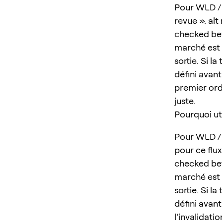
Pour WLD / 
revue ». alt
checked bef
marché est d
sortie. Si l
défini avant
premier ordr
juste.
Pourquoi ut
Pour WLD / 
pour ce flux
checked bef
marché est d
sortie. Si l
défini avant
l’invalidatio