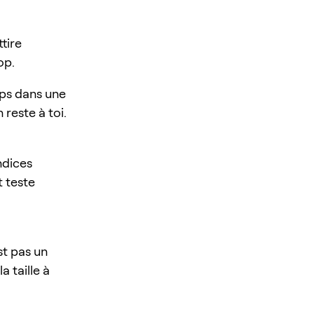
tire
op.
rps dans une
 reste à toi.
ndices
t teste
st pas un
a taille à