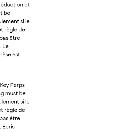
réduction et
st be
lement si le
et règle de
 pas être
. Le
thèse est
eKey Perps
ing must be
lement si le
et règle de
 pas être
. Écris