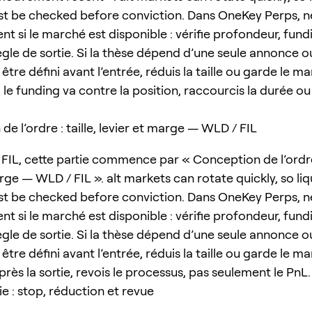
t be checked before conviction. Dans OneKey Perps, n
nt si le marché est disponible : vérifie profondeur, fun
règle de sortie. Si la thèse dépend d’une seule annonce ou
être défini avant l’entrée, réduis la taille ou garde le m
i le funding va contre la position, raccourcis la durée ou
e l’ordre : taille, levier et marge — WLD / FIL
FIL, cette partie commence par « Conception de l’ordre :
rge — WLD / FIL ». alt markets can rotate quickly, so liq
t be checked before conviction. Dans OneKey Perps, n
nt si le marché est disponible : vérifie profondeur, fun
règle de sortie. Si la thèse dépend d’une seule annonce ou
être défini avant l’entrée, réduis la taille ou garde le m
près la sortie, revois le processus, pas seulement le PnL.
ie : stop, réduction et revue