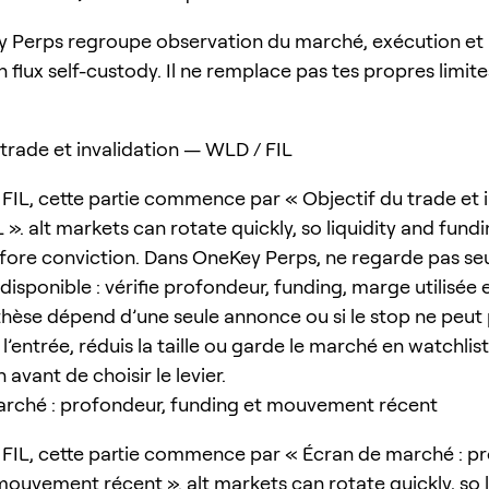
 Perps regroupe observation du marché, exécution et
 flux self-custody. Il ne remplace pas tes propres limit
 trade et invalidation — WLD / FIL
FIL, cette partie commence par « Objectif du trade et i
». alt markets can rotate quickly, so liquidity and fund
ore conviction. Dans OneKey Perps, ne regarde pas seu
isponible : vérifie profondeur, funding, marge utilisée 
a thèse dépend d’une seule annonce ou si le stop ne peut
 l’entrée, réduis la taille ou garde le marché en watchlist
n avant de choisir le levier.
rché : profondeur, funding et mouvement récent
FIL, cette partie commence par « Écran de marché : p
mouvement récent ». alt markets can rotate quickly, so l