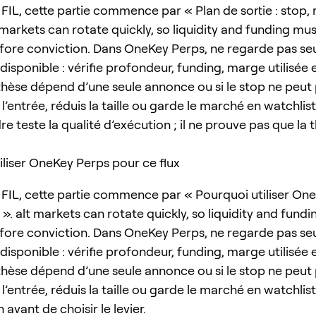
FIL, cette partie commence par « Plan de sortie : stop, 
 markets can rotate quickly, so liquidity and funding mu
ore conviction. Dans OneKey Perps, ne regarde pas seu
isponible : vérifie profondeur, funding, marge utilisée 
a thèse dépend d’une seule annonce ou si le stop ne peut
 l’entrée, réduis la taille ou garde le marché en watchlist
e teste la qualité d’exécution ; il ne prouve pas que la 
iliser OneKey Perps pour ce flux
FIL, cette partie commence par « Pourquoi utiliser On
 ». alt markets can rotate quickly, so liquidity and fund
ore conviction. Dans OneKey Perps, ne regarde pas seu
isponible : vérifie profondeur, funding, marge utilisée 
a thèse dépend d’une seule annonce ou si le stop ne peut
 l’entrée, réduis la taille ou garde le marché en watchlist
n avant de choisir le levier.