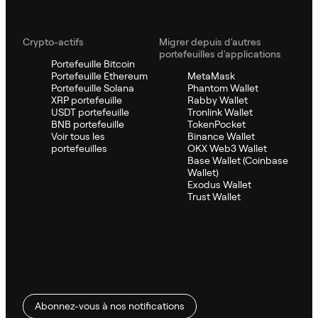
Crypto-actifs
Migrer depuis d'autres
portefeuilles d'applications
Portefeuille Bitcoin
Portefeuille Ethereum
MetaMask
Portefeuille Solana
Phantom Wallet
XRP portefeuille
Rabby Wallet
USDT portefeuille
Tronlink Wallet
BNB portefeuille
TokenPocket
Voir tous les
Binance Wallet
portefeuilles
OKX Web3 Wallet
Base Wallet (Coinbase
Wallet)
Exodus Wallet
Trust Wallet
Abonnez-vous à nos notifications