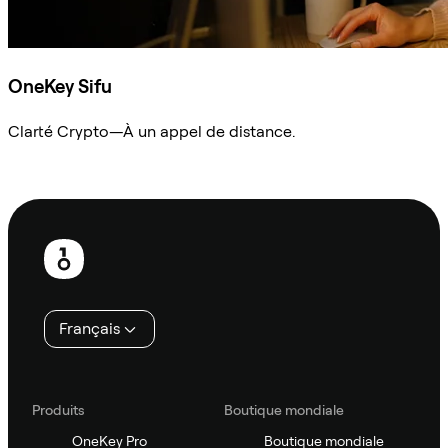
OneKey Sifu
Clarté Crypto—À un appel de distance.
Demander à Sifu
Pied
de
page
Français
Produits
Boutique mondiale
OneKey Pro
Boutique mondiale