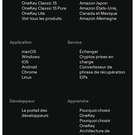
OneKey Classic 1S
Amazon Japon
OneKey Classic 1S Pure
Amazon États-Unis,
OneKey Lite
Canada et Mexique
Voir tous les produits
Amazon Allemagne
Application
Service
macOS
Échanger
Windows
Cryptos prises en
iOS
charge
Android
Convertisseur de
Chrome
phrase de récupération
Linux
EIPs
Développeur
Apprendre
Le portail des
Pourquoi choisir
développeurs
OneKey
Pourquoi choisir
OneKey
Architecture de