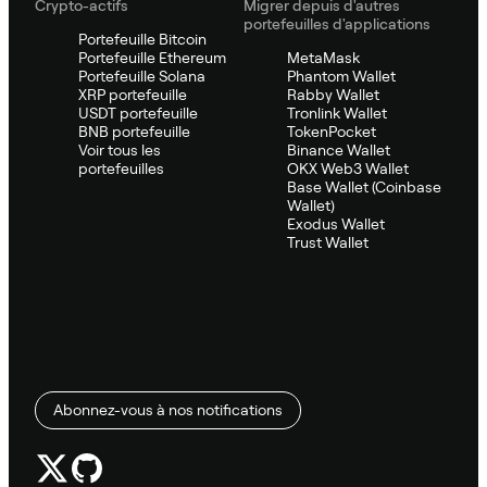
Crypto-actifs
Migrer depuis d'autres
portefeuilles d'applications
Portefeuille Bitcoin
Portefeuille Ethereum
MetaMask
Portefeuille Solana
Phantom Wallet
XRP portefeuille
Rabby Wallet
USDT portefeuille
Tronlink Wallet
BNB portefeuille
TokenPocket
Voir tous les
Binance Wallet
portefeuilles
OKX Web3 Wallet
Base Wallet (Coinbase
Wallet)
Exodus Wallet
Trust Wallet
Abonnez-vous à nos notifications