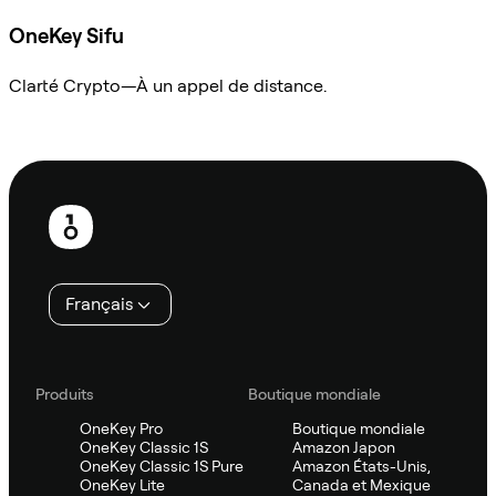
OneKey Sifu
Clarté Crypto—À un appel de distance.
Demander à Sifu
Pied
de
page
Français
Produits
Boutique mondiale
OneKey Pro
Boutique mondiale
OneKey Classic 1S
Amazon Japon
OneKey Classic 1S Pure
Amazon États-Unis,
OneKey Lite
Canada et Mexique