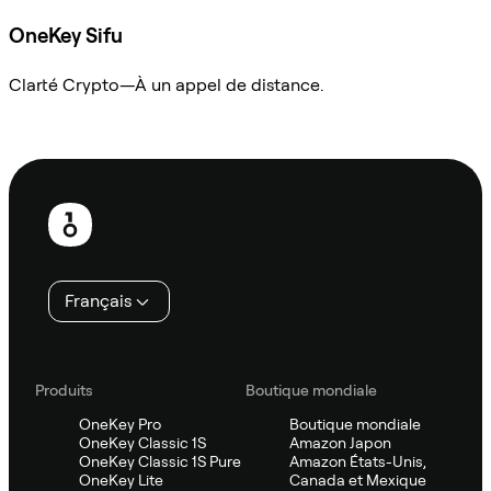
OneKey Sifu
Clarté Crypto—À un appel de distance.
Demander à Sifu
Pied
de
page
Français
Produits
Boutique mondiale
OneKey Pro
Boutique mondiale
OneKey Classic 1S
Amazon Japon
OneKey Classic 1S Pure
Amazon États-Unis,
OneKey Lite
Canada et Mexique