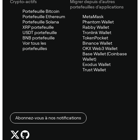
Crypto-actifs
Migrer depuis d'autres
portefeuilles d'applications
Portefeuille Bitcoin
Portefeuille Ethereum
MetaMask
Portefeuille Solana
Phantom Wallet
XRP portefeuille
Rabby Wallet
USDT portefeuille
Tronlink Wallet
BNB portefeuille
TokenPocket
Voir tous les
Binance Wallet
portefeuilles
OKX Web3 Wallet
Base Wallet (Coinbase
Wallet)
Exodus Wallet
Trust Wallet
Abonnez-vous à nos notifications