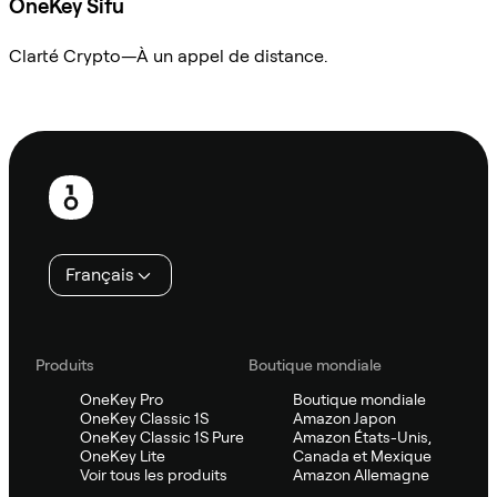
OneKey Sifu
Clarté Crypto—À un appel de distance.
Demander à Sifu
Pied
de
page
Français
Produits
Boutique mondiale
OneKey Pro
Boutique mondiale
OneKey Classic 1S
Amazon Japon
OneKey Classic 1S Pure
Amazon États-Unis,
OneKey Lite
Canada et Mexique
Voir tous les produits
Amazon Allemagne