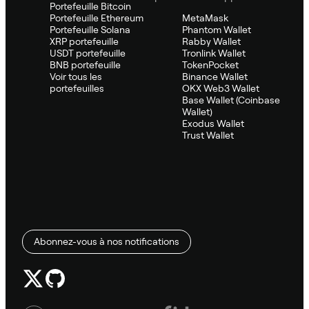
Portefeuille Bitcoin
Portefeuille Ethereum
MetaMask
Portefeuille Solana
Phantom Wallet
XRP portefeuille
Rabby Wallet
USDT portefeuille
Tronlink Wallet
BNB portefeuille
TokenPocket
Voir tous les
Binance Wallet
portefeuilles
OKX Web3 Wallet
Base Wallet (Coinbase
Wallet)
Exodus Wallet
Trust Wallet
Abonnez-vous à nos notifications