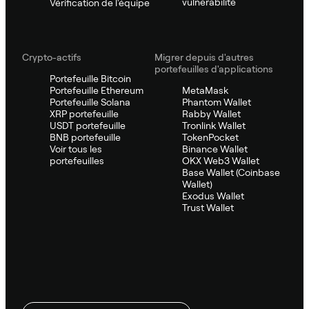
vulnérabilité
Vérification de l'équipe
Crypto-actifs
Migrer depuis d'autres
portefeuilles d'applications
Portefeuille Bitcoin
Portefeuille Ethereum
MetaMask
Portefeuille Solana
Phantom Wallet
XRP portefeuille
Rabby Wallet
USDT portefeuille
Tronlink Wallet
BNB portefeuille
TokenPocket
Voir tous les
Binance Wallet
portefeuilles
OKX Web3 Wallet
Base Wallet (Coinbase
Wallet)
Exodus Wallet
Trust Wallet