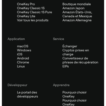
OneKey Pro
Boutique mondiale
OneKey Classic 1S
Amazon Japon
OneKey Classic 1S Pure
Amazon États-Unis,
OneKey Lite
Canada et Mexique
Voir tous les produits
Amazon Allemagne
Application
Service
macOS
Échanger
Windows
Cryptos prises en
iOS
charge
Android
Convertisseur de
Chrome
phrase de récupération
Linux
EIPs
Développeur
Apprendre
Le portail des
Pourquoi choisir
développeurs
OneKey
Pourquoi choisir
OneKey