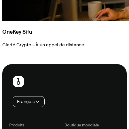
OneKey Sifu
Clarté Crypto—À un appel de distance.
Demander à Sifu
Pied
de
page
Français
Produits
Boutique mondiale