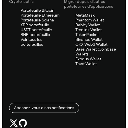
Crypto-actifs
Migrer depuis d'autres
portefeuilles d'applications
Portefeuille Bitcoin
Portefeuille Ethereum
MetaMask
Portefeuille Solana
Phantom Wallet
XRP portefeuille
Rabby Wallet
USDT portefeuille
Tronlink Wallet
BNB portefeuille
TokenPocket
Voir tous les
Binance Wallet
portefeuilles
OKX Web3 Wallet
Base Wallet (Coinbase
Wallet)
Exodus Wallet
Trust Wallet
Abonnez-vous à nos notifications