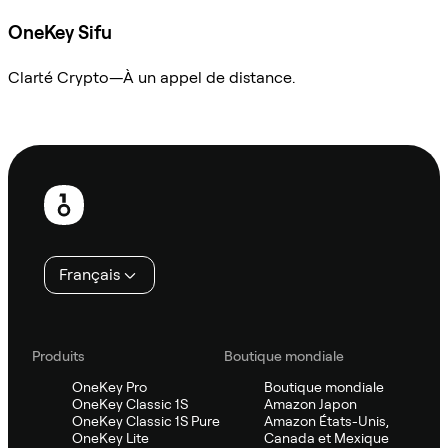
OneKey Sifu
Clarté Crypto—À un appel de distance.
Demander à Sifu
Pied
de
page
Français
Produits
Boutique mondiale
OneKey Pro
Boutique mondiale
OneKey Classic 1S
Amazon Japon
OneKey Classic 1S Pure
Amazon États-Unis,
OneKey Lite
Canada et Mexique