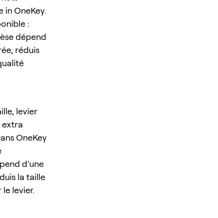
e in OneKey.
onible :
 thèse dépend
rée, réduis
qualité
le, levier
 extra
 Dans OneKey
e
dépend d’une
uis la taille
le levier.