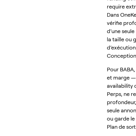
require ext
Dans OneKey
vérifie prof
d’une seule 
la taille ou
d’exécution 
Conception d
Pour BABA, 
et marge — 
availabilit
Perps, ne re
profondeur, 
seule annonc
ou garde le 
Plan de sort