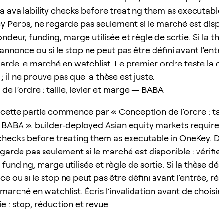
ra availability checks before treating them as executabl
 Perps, ne regarde pas seulement si le marché est disp
ondeur, funding, marge utilisée et règle de sortie. Si la
annonce ou si le stop ne peut pas être défini avant l’ent
 garde le marché en watchlist. Le premier ordre teste la 
; il ne prouve pas que la thèse est juste.
e l’ordre : taille, levier et marge — BABA
cette partie commence par « Conception de l’ordre : tail
BABA ». builder-deployed Asian equity markets require
y checks before treating them as executable in OneKey.
garde pas seulement si le marché est disponible : vérifi
funding, marge utilisée et règle de sortie. Si la thèse 
e ou si le stop ne peut pas être défini avant l’entrée, réd
marché en watchlist. Écris l’invalidation avant de choisir 
ie : stop, réduction et revue