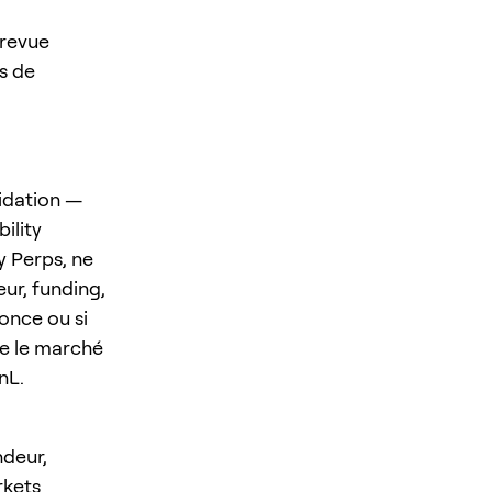
 revue
es de
idation —
ility
 Perps, ne
ur, funding,
nonce ou si
rde le marché
nL.
deur,
rkets