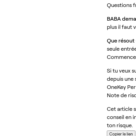
Questions 
BABA demand
plus il faut
Que résout
seule entrée
Commencer 
Si tu veux s
depuis une 
OneKey Perp
Note de ris
Cet article 
conseil en i
ton risque.
Copier le lien