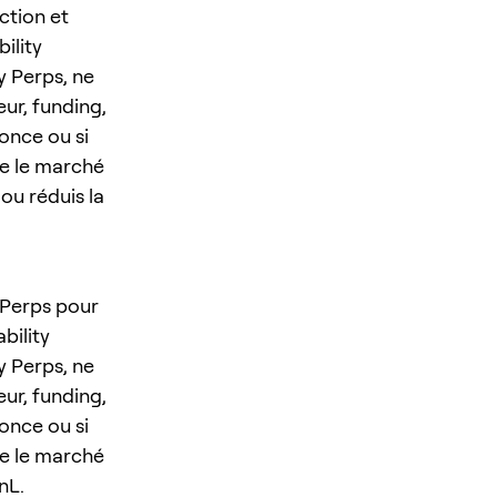
ction et
ility
 Perps, ne
ur, funding,
nonce ou si
rde le marché
 ou réduis la
 Perps pour
bility
 Perps, ne
ur, funding,
nonce ou si
rde le marché
nL.