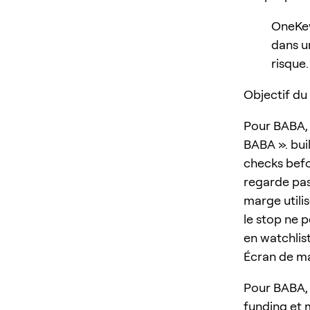
OneKey
dans un
risque.
Objectif du
Pour BABA, 
BABA ». bui
checks befo
regarde pas 
marge utilis
le stop ne p
en watchlist
Écran de ma
Pour BABA, 
funding et 