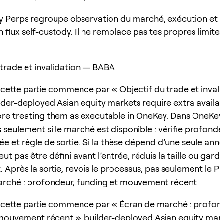
 Perps regroupe observation du marché, exécution et
 flux self-custody. Il ne remplace pas tes propres limit
 trade et invalidation — BABA
cette partie commence par « Objectif du trade et inval
lder-deployed Asian equity markets require extra availab
re treating them as executable in OneKey. Dans OneKey
seulement si le marché est disponible : vérifie profonde
ée et règle de sortie. Si la thèse dépend d’une seule an
eut pas être défini avant l’entrée, réduis la taille ou ga
. Après la sortie, revois le processus, pas seulement le P
rché : profondeur, funding et mouvement récent
cette partie commence par « Écran de marché : profon
mouvement récent ». builder-deployed Asian equity ma