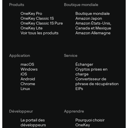
Produits
Boutique mondiale
OneKey Pro
Boutique mondiale
OneKey Classic 1S
Amazon Japon
OneKey Classic 1S Pure
Amazon États-Unis,
OneKey Lite
Canada et Mexique
Voir tous les produits
Amazon Allemagne
Application
Service
macOS
Échanger
Windows
Cryptos prises en
iOS
charge
Android
Convertisseur de
Chrome
phrase de récupération
Linux
EIPs
Développeur
Apprendre
Le portail des
Pourquoi choisir
développeurs
OneKey