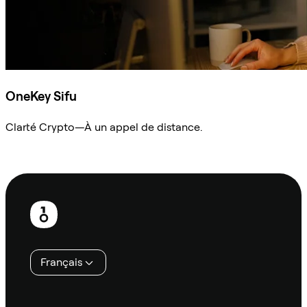
OneKey Sifu
Clarté Crypto—À un appel de distance.
Demander à Sifu
Pied
de
page
Français