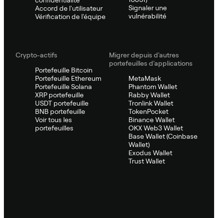
Signaler une
Accord de l'utilisateur
vulnérabilité
Vérification de l'équipe
Crypto-actifs
Migrer depuis d'autres
portefeuilles d'applications
Portefeuille Bitcoin
Portefeuille Ethereum
MetaMask
Portefeuille Solana
Phantom Wallet
XRP portefeuille
Rabby Wallet
USDT portefeuille
Tronlink Wallet
BNB portefeuille
TokenPocket
Voir tous les
Binance Wallet
portefeuilles
OKX Web3 Wallet
Base Wallet (Coinbase
Wallet)
Exodus Wallet
Trust Wallet