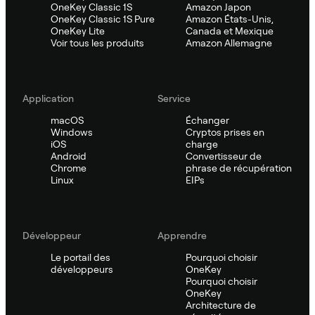
OneKey Classic 1S
Amazon Japon
OneKey Classic 1S Pure
Amazon États-Unis,
OneKey Lite
Canada et Mexique
Voir tous les produits
Amazon Allemagne
Application
Service
macOS
Échanger
Windows
Cryptos prises en
iOS
charge
Android
Convertisseur de
Chrome
phrase de récupération
Linux
EIPs
Développeur
Apprendre
Le portail des
Pourquoi choisir
développeurs
OneKey
Pourquoi choisir
OneKey
Architecture de