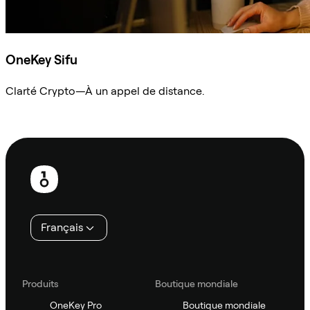
OneKey Sifu
Clarté Crypto—À un appel de distance.
Demander à Sifu
Pied
de
page
Français
Produits
Boutique mondiale
OneKey Pro
Boutique mondiale