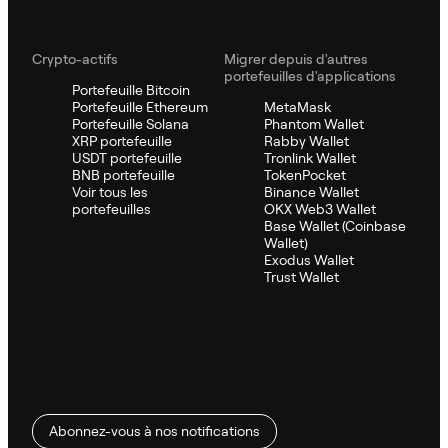
Crypto-actifs
Migrer depuis d'autres
portefeuilles d'applications
Portefeuille Bitcoin
Portefeuille Ethereum
MetaMask
Portefeuille Solana
Phantom Wallet
XRP portefeuille
Rabby Wallet
USDT portefeuille
Tronlink Wallet
BNB portefeuille
TokenPocket
Voir tous les
Binance Wallet
portefeuilles
OKX Web3 Wallet
Base Wallet (Coinbase
Wallet)
Exodus Wallet
Trust Wallet
Abonnez-vous à nos notifications