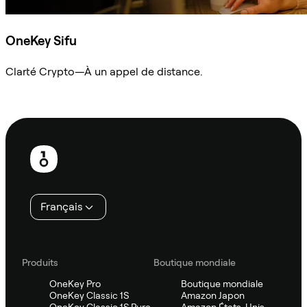
OneKey Sifu
Clarté Crypto—À un appel de distance.
Demander à Sifu
Pied
de
page
Français
Produits
Boutique mondiale
OneKey Pro
Boutique mondiale
OneKey Classic 1S
Amazon Japon
OneKey Classic 1S Pure
Amazon États-Unis,