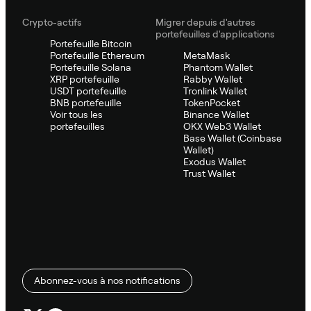
Crypto-actifs
Migrer depuis d'autres
portefeuilles d'applications
Portefeuille Bitcoin
Portefeuille Ethereum
MetaMask
Portefeuille Solana
Phantom Wallet
XRP portefeuille
Rabby Wallet
USDT portefeuille
Tronlink Wallet
BNB portefeuille
TokenPocket
Voir tous les
Binance Wallet
portefeuilles
OKX Web3 Wallet
Base Wallet (Coinbase
Wallet)
Exodus Wallet
Trust Wallet
Abonnez-vous à nos notifications