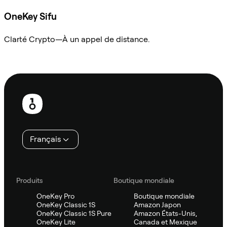
OneKey Sifu
Clarté Crypto—À un appel de distance.
Demander à Sifu
Pied
de
page
Français
Produits
Boutique mondiale
OneKey Pro
Boutique mondiale
OneKey Classic 1S
Amazon Japon
OneKey Classic 1S Pure
Amazon États-Unis,
OneKey Lite
Canada et Mexique