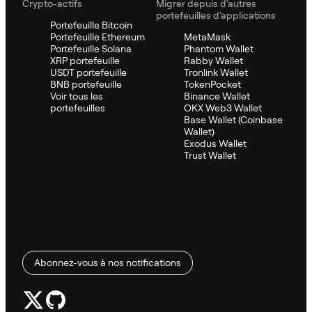
Crypto-actifs
Migrer depuis d'autres
portefeuilles d'applications
Portefeuille Bitcoin
Portefeuille Ethereum
MetaMask
Portefeuille Solana
Phantom Wallet
XRP portefeuille
Rabby Wallet
USDT portefeuille
Tronlink Wallet
BNB portefeuille
TokenPocket
Voir tous les
Binance Wallet
portefeuilles
OKX Web3 Wallet
Base Wallet (Coinbase
Wallet)
Exodus Wallet
Trust Wallet
Abonnez-vous à nos notifications