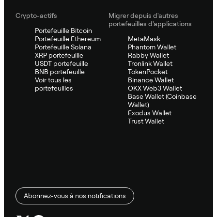
Crypto-actifs
Migrer depuis d'autres
portefeuilles d'applications
Portefeuille Bitcoin
Portefeuille Ethereum
MetaMask
Portefeuille Solana
Phantom Wallet
XRP portefeuille
Rabby Wallet
USDT portefeuille
Tronlink Wallet
BNB portefeuille
TokenPocket
Voir tous les
Binance Wallet
portefeuilles
OKX Web3 Wallet
Base Wallet (Coinbase
Wallet)
Exodus Wallet
Trust Wallet
Abonnez-vous à nos notifications