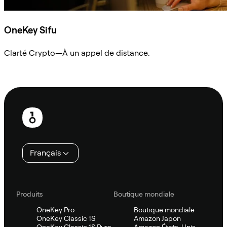
OneKey Sifu
Clarté Crypto—À un appel de distance.
Demander à Sifu
Pied
de
page
Français
Produits
Boutique mondiale
OneKey Pro
Boutique mondiale
OneKey Classic 1S
Amazon Japon
OneKey Classic 1S Pure
Amazon États-Unis,