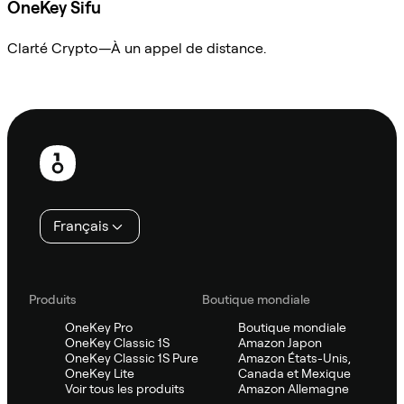
OneKey Sifu
Clarté Crypto—À un appel de distance.
Demander à Sifu
Pied
de
page
Français
Produits
Boutique mondiale
OneKey Pro
Boutique mondiale
OneKey Classic 1S
Amazon Japon
OneKey Classic 1S Pure
Amazon États-Unis,
OneKey Lite
Canada et Mexique
Voir tous les produits
Amazon Allemagne