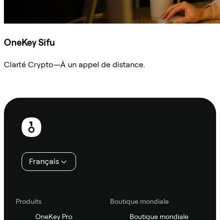
OneKey Sifu
Clarté Crypto—À un appel de distance.
Demander à Sifu
Pied
de
page
Français
Produits
Boutique mondiale
OneKey Pro
Boutique mondiale