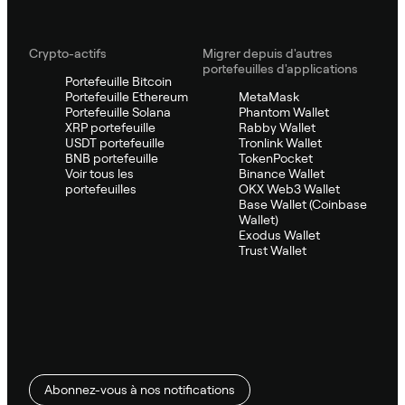
Crypto-actifs
Migrer depuis d'autres
portefeuilles d'applications
Portefeuille Bitcoin
Portefeuille Ethereum
MetaMask
Portefeuille Solana
Phantom Wallet
XRP portefeuille
Rabby Wallet
USDT portefeuille
Tronlink Wallet
BNB portefeuille
TokenPocket
Voir tous les
Binance Wallet
portefeuilles
OKX Web3 Wallet
Base Wallet (Coinbase
Wallet)
Exodus Wallet
Trust Wallet
Abonnez-vous à nos notifications