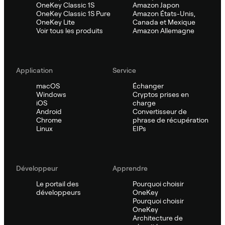
OneKey Classic 1S
Amazon Japon
OneKey Classic 1S Pure
Amazon États-Unis,
OneKey Lite
Canada et Mexique
Voir tous les produits
Amazon Allemagne
Application
Service
macOS
Échanger
Windows
Cryptos prises en
iOS
charge
Android
Convertisseur de
Chrome
phrase de récupération
Linux
EIPs
Développeur
Apprendre
Le portail des
Pourquoi choisir
développeurs
OneKey
Pourquoi choisir
OneKey
Architecture de