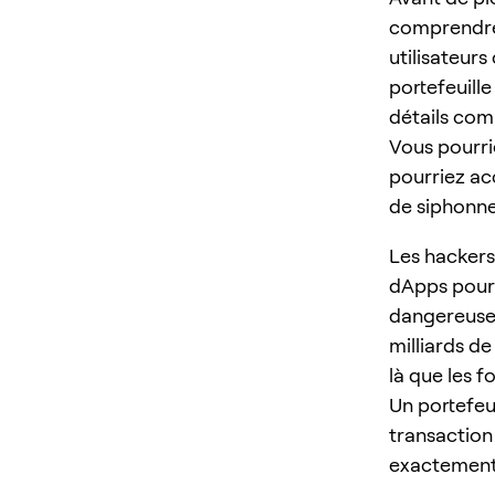
comprendre 
utilisateurs
portefeuill
détails comp
Vous pourrie
pourriez acc
de siphonne
Les hackers 
dApps pour 
dangereuse
milliards d
là que les 
Un portefeu
transaction
exactement 