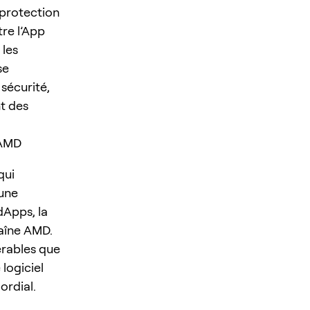
 protection
tre l’App
 les
se
sécurité,
nt des
 AMD
qui
 une
dApps, la
haîne AMD.
érables que
logiciel
ordial.