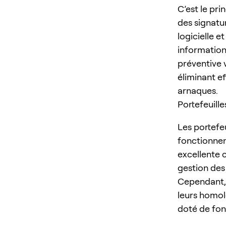
C’est le pri
des signatur
logicielle e
information
préventive 
éliminant e
arnaques.
Portefeuill
Les portefeu
fonctionnen
excellente 
gestion des
Cependant, 
leurs homolo
doté de fon