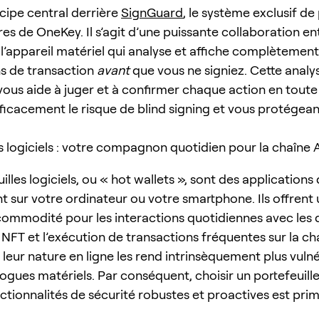
ncipe central derrière
SignGuard
, le système exclusif de
es de OneKey. Il s’agit d’une puissante collaboration en
t l’appareil matériel qui analyse et affiche complètement
s de transaction
avant
que vous ne signiez. Cette analy
vous aide à juger et à confirmer chaque action en toute 
fficacement le risque de blind signing et vous protégea
es logiciels : votre compagnon quotidien pour la chaîne
illes logiciels, ou « hot wallets », sont des applications 
t sur votre ordinateur ou votre smartphone. Ils offrent
commodité pour les interactions quotidiennes avec les 
 NFT et l’exécution de transactions fréquentes sur la c
leur nature en ligne les rend intrinsèquement plus vuln
gues matériels. Par conséquent, choisir un portefeuille 
ctionnalités de sécurité robustes et proactives est prim