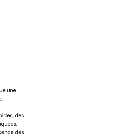
que une
e
pides, des
tiquées.
cence des