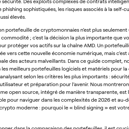
sécurité. Des exploits complexes de contrats intelligen
phishing sophistiquées, les risques associés à la self-c
ussi élevés.
bon portefeuille de cryptomonnaies n’est plus seulement
 commodité ; c’est la décision la plus importante que v
ur protéger vos actifs sur la chaîne AMD. Un portefeuill
rée vers cette nouvelle économie numérique, mais c’est a
ipale des acteurs malveillants. Dans ce guide complet, n
les meilleurs portefeuilles logiciels et matériels pour la
analysant selon les critères les plus importants : sécurit
utilisateur et préparation pour l’avenir. Nous montrero
me open source, intégré de manière transparente, est l
able pour naviguer dans les complexités de 2026 et au-d
rypto moderne : pourquoi le « blind signing » est votre
nger dans la comparaison des portefeuilles, il est cruci