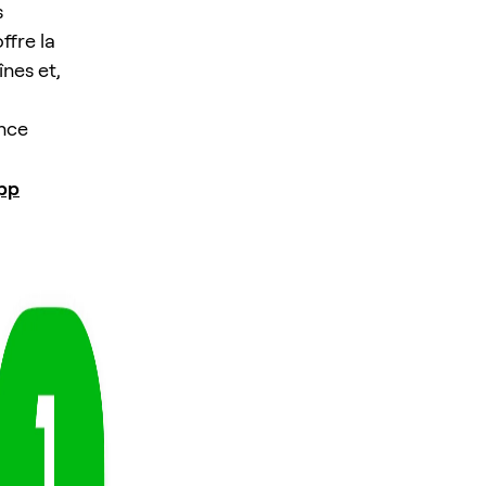
s
ffre la
nes et,
ence
pp