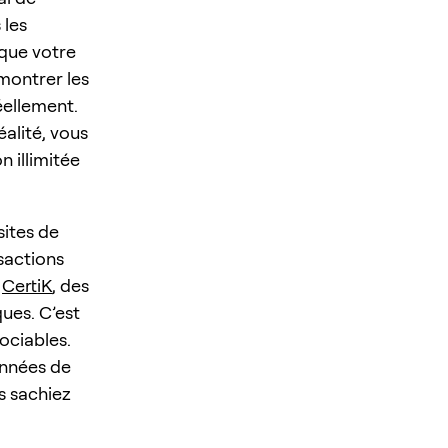
 les
sque votre
montrer les
éellement.
alité, vous
n illimitée
sites de
sactions
e
CertiK
, des
ues. C’est
ociables.
onnées de
s sachiez