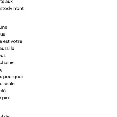
ts aux
ustody n’ont
 une
ous
e est votre
ussi la
ous
 chaîne
é,
ns pourquoi
a seule
elà.
 pire
al de