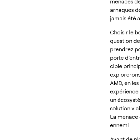
menaces de 
arnaques de 
jamais été a
Choisir le 
question de
prendrez po
porte d’ent
cible princ
explorerons 
AMD, en les 
expérience 
un écosystè
solution vi
La menace c
ennemi
Avant de plo