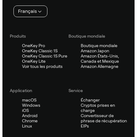
page
Français
Produits
Boutique mondiale
OneKey Pro
Boutique mondiale
OneKey Classic 1S
Amazon Japon
OneKey Classic 1S Pure
Amazon États-Unis,
OneKey Lite
Canada et Mexique
Voir tous les produits
Amazon Allemagne
Application
Service
macOS
Échanger
Windows
Cryptos prises en
iOS
charge
Android
Convertisseur de
Chrome
phrase de récupération
Linux
EIPs