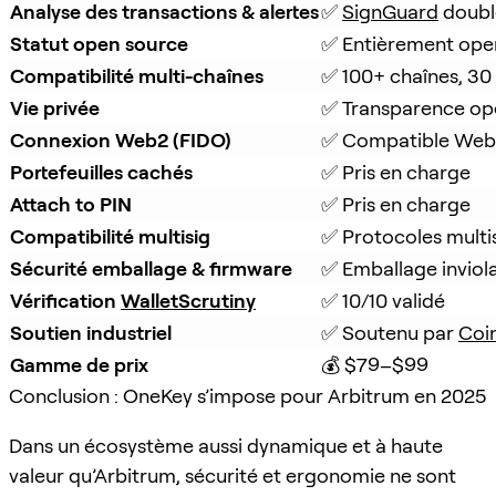
Analyse des transactions & alertes
✅ 
SignGuard
 doubl
Statut open source
✅ Entièrement ope
Compatibilité multi-chaînes
✅ 100+ chaînes, 30
Vie privée
✅ Transparence op
Connexion Web2 (FIDO)
✅ Compatible Web
Portefeuilles cachés
✅ Pris en charge
Attach to PIN
✅ Pris en charge
Compatibilité multisig
✅ Protocoles multi
Sécurité emballage & firmware
✅ Emballage inviola
Vérification 
WalletScrutiny
✅ 10/10 validé
Soutien industriel
✅ Soutenu par 
Coi
Gamme de prix
💰 $79–$99
Conclusion : OneKey s’impose pour Arbitrum en 2025
Dans un écosystème aussi dynamique et à haute
valeur qu’Arbitrum, sécurité et ergonomie ne sont