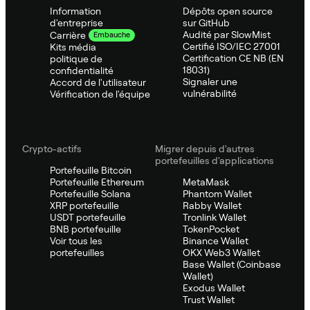
Information
Dépôts open source
d'entreprise
sur GitHub
Audité par SlowMist
Carrière
Embauche
Certifié ISO/IEC 27001
Kits média
Certification CE NB (EN
politique de
18031)
confidentialité
Signaler une
Accord de l'utilisateur
vulnérabilité
Vérification de l'équipe
Crypto-actifs
Migrer depuis d'autres
portefeuilles d'applications
Portefeuille Bitcoin
Portefeuille Ethereum
MetaMask
Portefeuille Solana
Phantom Wallet
XRP portefeuille
Rabby Wallet
USDT portefeuille
Tronlink Wallet
BNB portefeuille
TokenPocket
Voir tous les
Binance Wallet
portefeuilles
OKX Web3 Wallet
Base Wallet (Coinbase
Wallet)
Exodus Wallet
Trust Wallet