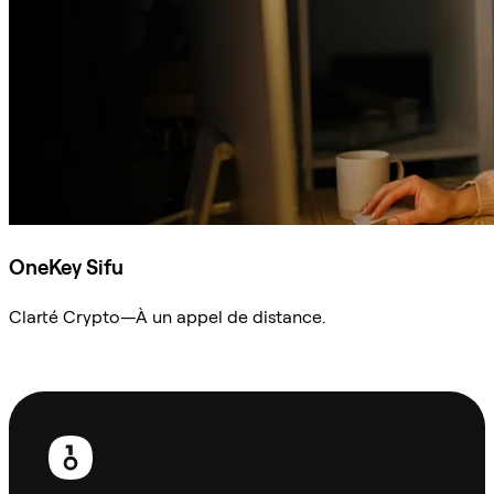
OneKey Sifu
Clarté Crypto—À un appel de distance.
Demander à Sifu
Pied
de