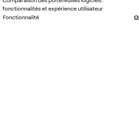
Comparaison des portefeuilles logiciels :
fonctionnalités et expérience utilisateur
Fonctionnalité
O