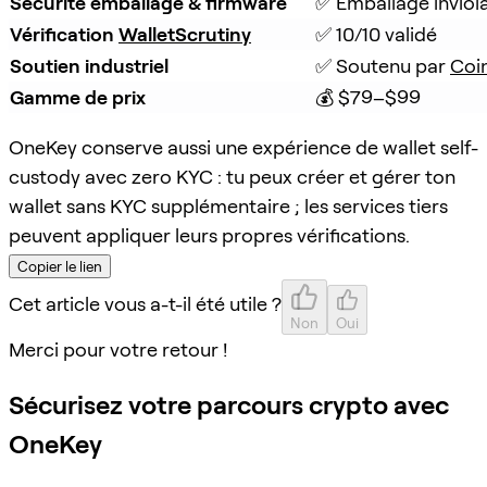
Sécurité emballage & firmware
✅ Emballage inviola
Vérification 
WalletScrutiny
✅ 10/10 validé
Soutien industriel
✅ Soutenu par 
Coi
Gamme de prix
💰 $79–$99
OneKey conserve aussi une expérience de wallet self-
custody avec zero KYC : tu peux créer et gérer ton
wallet sans KYC supplémentaire ; les services tiers
peuvent appliquer leurs propres vérifications.
Copier le lien
Cet article vous a-t-il été utile ?
Non
Oui
Merci pour votre retour !
Sécurisez votre parcours crypto avec
OneKey