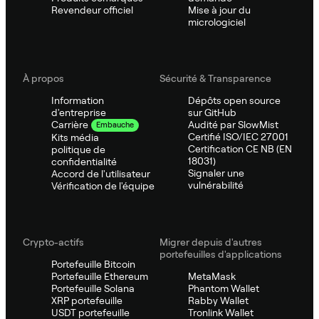
Revendeur officiel
Mise à jour du
micrologiciel
À propos
Sécurité & Transparence
Information
Dépôts open source
d'entreprise
sur GitHub
Audité par SlowMist
Carrière
Embauche
Certifié ISO/IEC 27001
Kits média
Certification CE NB (EN
politique de
18031)
confidentialité
Signaler une
Accord de l'utilisateur
vulnérabilité
Vérification de l'équipe
Crypto-actifs
Migrer depuis d'autres
portefeuilles d'applications
Portefeuille Bitcoin
Portefeuille Ethereum
MetaMask
Portefeuille Solana
Phantom Wallet
XRP portefeuille
Rabby Wallet
USDT portefeuille
Tronlink Wallet