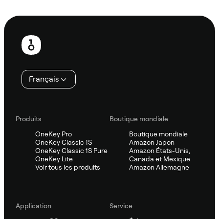
Demander à Sifu
Pied
de
page
Français
Produits
Boutique mondiale
OneKey Pro
Boutique mondiale
OneKey Classic 1S
Amazon Japon
OneKey Classic 1S Pure
Amazon États-Unis,
OneKey Lite
Canada et Mexique
Voir tous les produits
Amazon Allemagne
Application
Service