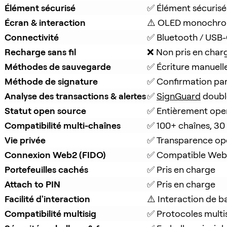
Élément sécurisé
✅ Élément sécurisé
Écran & interaction
⚠️ OLED monochro
Connectivité
✅ Bluetooth / USB
Recharge sans fil
❌ Non pris en char
Méthodes de sauvegarde
✅ Écriture manuell
Méthode de signature
✅ Confirmation pa
Analyse des transactions & alertes
✅ 
SignGuard
 doubl
Statut open source
✅ Entièrement ope
Compatibilité multi-chaînes
✅ 100+ chaînes, 30
Vie privée
✅ Transparence op
Connexion Web2 (FIDO)
✅ Compatible Web
Portefeuilles cachés
✅ Pris en charge
Attach to PIN
✅ Pris en charge
Facilité d'interaction
⚠️ Interaction de b
Compatibilité multisig
✅ Protocoles multi