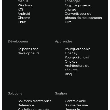
macOS
Échanger
Windows
Cryptos prises en
iOS
charge
Android
Convertisseur de
Chrome
phrase de récupération
Linux
EIPs
Développeur
Apprendre
Le portail des
Pourquoi choisir
développeurs
OneKey
Pourquoi choisir
OneKey
Architecture de
sécurité
Blog
Solutions
Soutien
Solutions d'entreprise
Centre d'aide
Référence
Soumettre une
Produits comarqués
demande