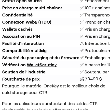
Statut open source
✅ Entièrement
Prise en charge multi-chaînes
✅ 100+ chaînes
Confidentialité
✅ Transparenc
Connexion Web2 (FIDO)
✅ Prend en ch
Wallets cachés
✅ Pris en char
Association au PIN
✅ Pris en char
Facilité d’interaction
⚠️ Interaction 
Compatibilité multisig
✅ Protocoles m
Sécurité du packaging et du firmware
✅ Emballage inv
Vérification 
WalletScrutiny
✅ A passé les 1
Soutien de l’industrie
✅ Soutenu par
Fourchette de prix
💰 79–99 $
Pourquoi le matériel OneKey est le meilleur choix de
cold storage pour CTR
Pour les utilisateurs qui stockent des soldes CTR